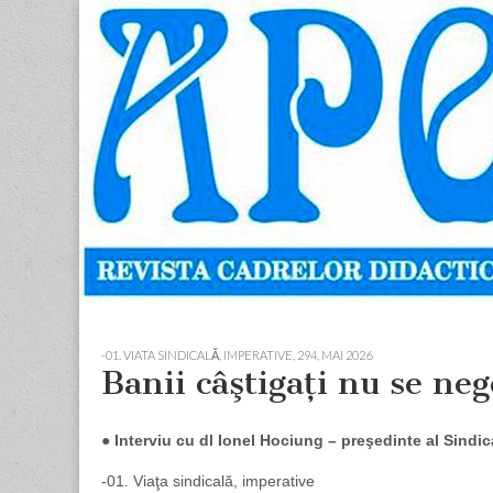
Apostolul
Revista
cadrelor
didactice
din
judetul
Neamt
Skip
Main
to
menu
-01. VIATA SINDICALĂ, IMPERATIVE
,
294, MAI 2026
content
Banii câştigaţi nu se neg
●
Interviu cu dl Ionel Hociung – preşedinte al Sindi
-01. Viaţa sindicală, imperative