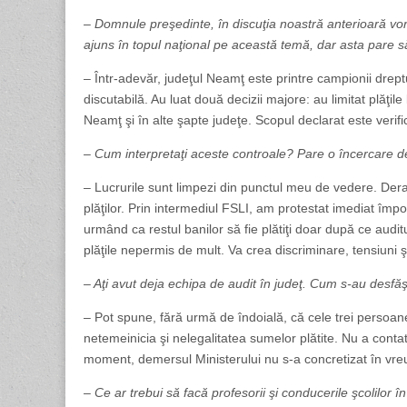
– Domnule preşedinte, în discuţia noastră anterioară vor
ajuns în topul naţional pe această temă, dar asta pare să
– Într-adevăr, judeţul Neamţ este printre campionii dreptur
discutabilă. Au luat două decizii majore: au limitat plăţil
Neamţ şi în alte şapte judeţe. Scopul declarat este verif
– Cum interpretaţi aceste controale? Pare o încercare de 
– Lucrurile sunt limpezi din punctul meu de vedere. Deran
plăţilor. Prin intermediul FSLI, am protestat imediat împot
urmând ca restul banilor să fie plătiţi doar după ce audi
plăţile nepermis de mult. Va crea discriminare, tensiuni şi
– Aţi avut deja echipa de audit în judeţ. Cum s-au desfăşu
– Pot spune, fără urmă de îndoială, că cele trei persoan
netemeinicia şi nelegalitatea sumelor plătite. Nu a conta
moment, demersul Ministerului nu s-a concretizat în vreu
– Ce ar trebui să facă profesorii şi conducerile şcolilor î