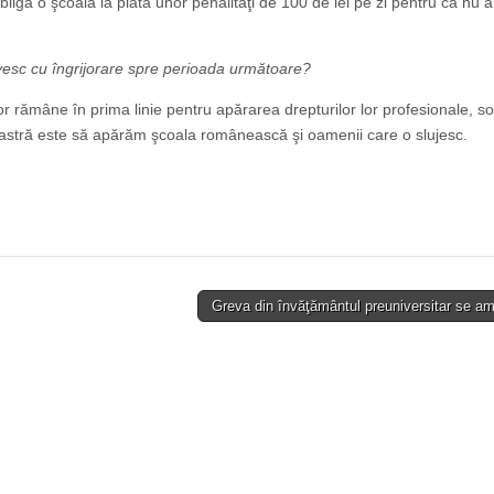
obligă o şcoală la plata unor penalităţi de 100 de lei pe zi pentru că nu a
ivesc cu îngrijorare spre perioada următoare?
r rămâne în prima linie pentru apărarea drepturilor lor profesionale, so
noastră este să apărăm şcoala românească şi oamenii care o slujesc.
Greva din învăţământul preuniversitar se 