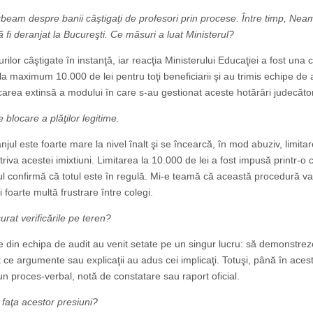
beam despre banii câştigaţi de profesori prin procese. Între timp, Neam
 fi deranjat la Bucureşti. Ce măsuri a luat Ministerul?
ilor câştigate în instanţă, iar reacţia Ministerului Educaţiei a fost una c
e la maximum 10.000 de lei pentru toţi beneficiarii şi au trimis echipe de 
icarea extinsă a modului în care s-au gestionat aceste hotărâri judecător
blocare a plăţilor legitime.
jul este foarte mare la nivel înalt şi se încearcă, în mod abuziv, limita
riva acestei imixtiuni. Limitarea la 10.000 de lei a fost impusă printr-o c
tul confirmă că totul este în regulă. Mi-e teamă că această procedură va
 foarte multă frustrare între colegi.
rat verificările pe teren?
e din echipa de audit au venit setate pe un singur lucru: să demonstrez
t ce argumente sau explicaţii au adus cei implicaţi. Totuşi, până în aces
n proces-verbal, notă de constatare sau raport oficial.
n faţa acestor presiuni?