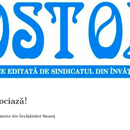
ociază!
catului din Învăţământ Neamţ