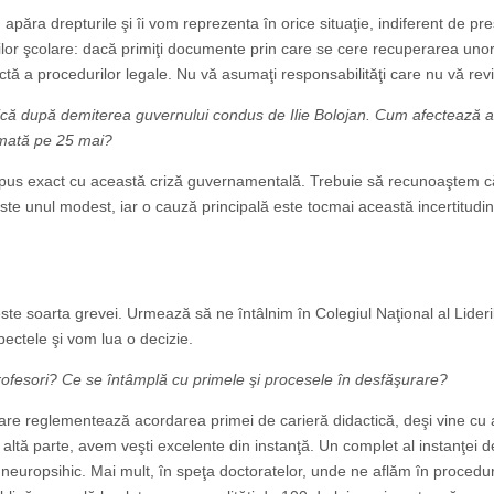
apăra drepturile şi îi vom reprezenta în orice situaţie, indiferent de pres
ăţilor şcolare: dacă primiţi documente prin care se cere recuperarea un
ictă a procedurilor legale. Nu vă asumaţi responsabilităţi care nu vă revi
itică după demiterea guvernului condus de Ilie Bolojan. Cum afectează 
amată pe 25 mai?
apus exact cu această criză guvernamentală. Trebuie să recunoaştem c
te unul modest, iar o cauză principală este tocmai această incertitudine
te soarta grevei. Urmează să ne întâlnim în Colegiul Naţional al Lideril
ectele şi vom lua o decizie.
profesori? Ce se întâmplă cu primele şi procesele în desfăşurare?
are reglementează acordarea primei de carieră didactică, deşi vine cu 
e altă parte, avem veşti excelente din instanţă. Un complet al instanţei 
e neuropsihic. Mai mult, în speţa doctoratelor, unde ne aflăm în procedu