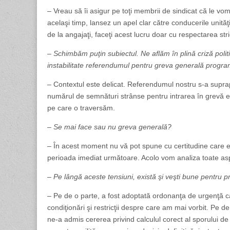
– Vreau să îi asigur pe toţi membrii de sindicat că le vom 
acelaşi timp, lansez un apel clar către conducerile unit
de la angajaţi, faceţi acest lucru doar cu respectarea str
– Schimbăm puţin subiectul. Ne aflăm în plină criză pol
instabilitate referendumul pentru greva generală progr
– Contextul este delicat. Referendumul nostru s-a supr
numărul de semnături strânse pentru intrarea în grevă es
pe care o traversăm.
– Se mai face sau nu greva generală?
– În acest moment nu vă pot spune cu certitudine care es
perioada imediat următoare. Acolo vom analiza toate asp
– Pe lângă aceste tensiuni, există şi veşti bune pentru 
– Pe de o parte, a fost adoptată ordonanţa de urgenţă c
condiţionări şi restricţii despre care am mai vorbit. Pe d
ne-a admis cererea privind calculul corect al sporului d