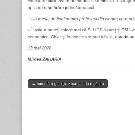
executare silită, avem prima decizie definitivă: instanţa 
aplicare o hotărâre judecătorească.
– Un mesaj de final pentru profesorii din Neamţ care pr
– Îi asigur pe toţi colegii mei că SLLICS Neamţ şi FSLI vo
economice. Chiar şi în aceste vremuri dificile, datoria 
13 mai 2026
Mircea ZAHARIA
Post
← Inimi fără graniţe: Zece ani de regăsire
navigation