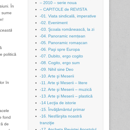
– 2010 – serie noua
iuni. În
– CAPITOLE de REVISTA
or sume
-01. Viata sindicală, imperative
n!
-02. Eveniment
-03. Şcoala românească, la zi
această
-04. Panoramic nemțean
-05. Panoramic romașcan
ă
-06. Paşi spre Europa
 politică
-07. Dubito, ergo cogito
-08. Cogito, ergo sum
-09. Nihil sine Deo
-10. Arte şi Meserii
or în
-11. Arte şi Meserii – litere
-12. Arte şi Meserii – muzică
-13. Arte şi Meserii – plastică
-14 Lecţia de istorie
-15. Învăţământul primar
acele
-16. Nesfârşita noastră
de fond
tranziţie
ră de
-17. Ancheta Revistei Apostolul