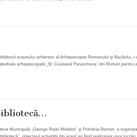
ătătorul scaunului arhieresc al Arhiepiscopiei Romanului şi Bacăului, i-a
 Catedrala arhiepiscopală „Sf. Cuvioasă Parascheva” din Roman pentru 
bibliotecă…
blioteca Municipală „George Radu Melidon” şi Primăria Roman, a organiz
bliotecă”, obiectivul activităţii din acest an fiind realizarea unor lucrări