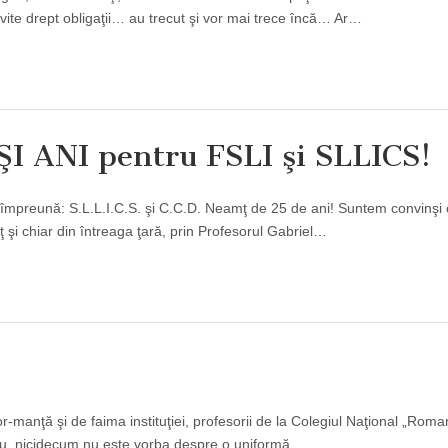
rivite drept obligaţii… au trecut şi vor mai trece încă… Ar…
 ANI pentru FSLI şi SLLICS!
ăm împreună: S.L.L.I.C.S. şi C.C.D. Neamţ de 25 de ani! Suntem convinşi
 şi chiar din întreaga ţară, prin Profesorul Gabriel…
for-manţă şi de faima instituţiei, profesorii de la Colegiul Naţional „Rom
. Nu, nicidecum nu este vorba despre o uniformă,…