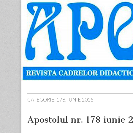
Apostolul
Revista
cadrelor
didactice
din
judetul
Neamt
Skip
Main
to
menu
content
CATEGORIE:
178, IUNIE 2015
Apostolul nr. 178 iunie 