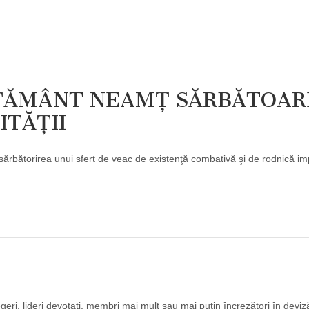
ĂŢĂMÂNT NEAMŢ SĂRBĂTOAR
ITĂŢII
rirea unui sfert de veac de existenţă combativă şi de rodnică imp
geri, lideri devotaţi, membri mai mult sau mai puţin încrezători în deviză