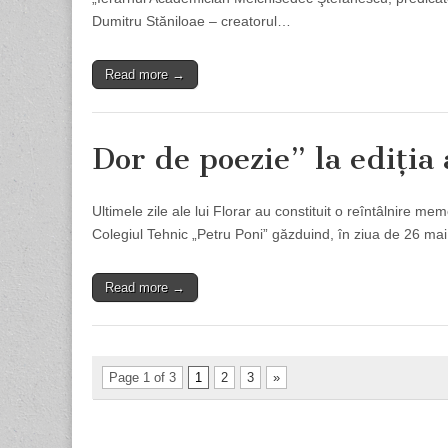
Dumitru Stăniloae – creatorul…
Read more →
Dor de poezie” la ediţia
Ultimele zile ale lui Florar au constituit o reîntâlnire m
Colegiul Tehnic „Petru Poni” găzduind, în ziua de 26 mai
Read more →
Page 1 of 3
1
2
3
»