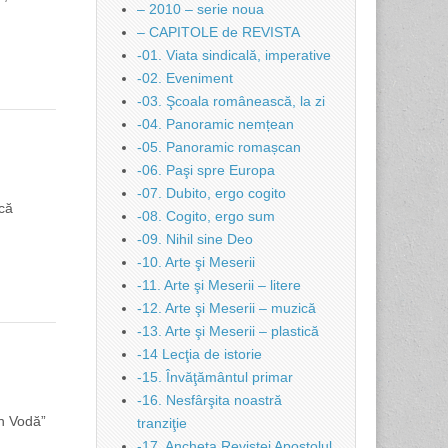
– 2010 – serie noua
– CAPITOLE de REVISTA
-01. Viata sindicală, imperative
-02. Eveniment
-03. Şcoala românească, la zi
-04. Panoramic nemțean
-05. Panoramic romașcan
-06. Paşi spre Europa
-07. Dubito, ergo cogito
 că
-08. Cogito, ergo sum
-09. Nihil sine Deo
-10. Arte şi Meserii
-11. Arte şi Meserii – litere
-12. Arte şi Meserii – muzică
-13. Arte şi Meserii – plastică
-14 Lecţia de istorie
-15. Învăţământul primar
-16. Nesfârşita noastră
an Vodă”
tranziţie
-17. Ancheta Revistei Apostolul