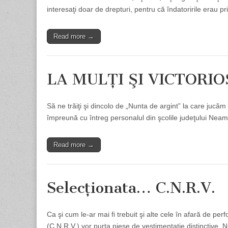
interesaţi doar de drepturi, pentru că îndatoririle erau p
Read more →
LA MULŢI ŞI VICTORIOŞI
Să ne trăiţi şi dincolo de „Nunta de argint” la care juc
împreună cu întreg personalul din şcolile judeţului Neamţ
Read more →
Selecţionata… C.N.R.V.
Ca şi cum le-ar mai fi trebuit şi alte cele în afară de per
(C.N.R.V.) vor purta piese de vestimentaţie distinctive