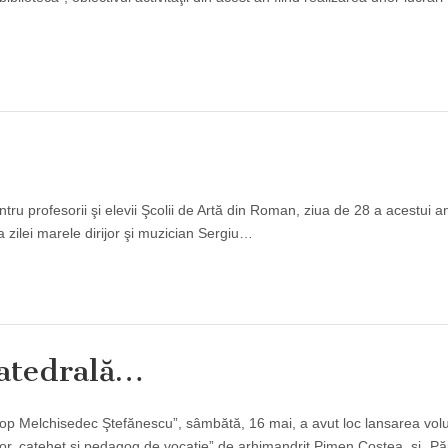
tru profesorii şi elevii Şcolii de Artă din Roman, ziua de 28 a acestui a
 zilei marele dirijor şi muzician Sergiu…
catedrală…
piscop Melchisedec Ştefănescu”, sâmbătă, 16 mai, a avut loc lansarea vo
r, catehet şi pedagog de vocaţie” de arhimandrit Pimen Costea, şi „Păr