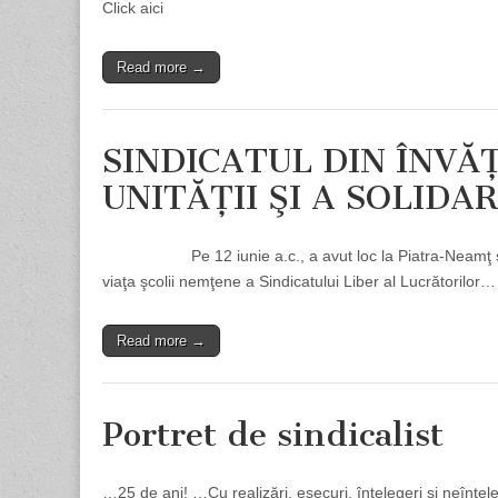
Click aici
Read more →
SINDICATUL DIN ÎNV
UNITĂŢII ŞI A SOLIDAR
Pe 12 iunie a.c., a avut loc la Piatra-Neamţ sărbăto
viaţa şcolii nemţene a Sindicatului Liber al Lucrătorilor…
Read more →
Portret de sindicalist
…25 de ani! …Cu realizări, eşecuri, înţelegeri şi neînţele