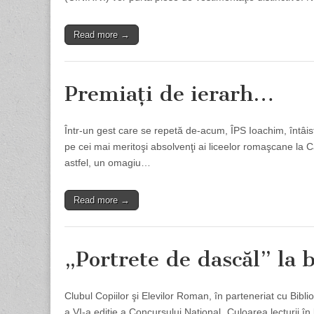
Read more →
Premiaţi de ierarh…
Într-un gest care se repetă de-acum, ÎPS Ioachim, întâist
pe cei mai meritoşi absolvenţi ai liceelor romaşcane la
astfel, un omagiu…
Read more →
„Portrete de dascăl” la 
Clubul Copiilor şi Elevilor Roman, în parteneriat cu Bi
a VI-a ediţie a Concursului Naţional „Culoarea lecturii în bi