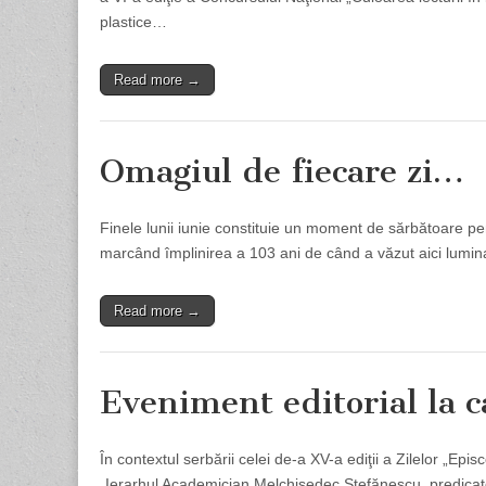
plastice…
Read more →
Omagiul de fiecare zi…
Finele lunii iunie constituie un moment de sărbătoare pen
marcând împlinirea a 103 ani de când a văzut aici lumina
Read more →
Eveniment editorial la 
În contextul serbării celei de-a XV-a ediţii a Zilelor „E
„Ierarhul Academician Melchisedec Ştefănescu, predicato