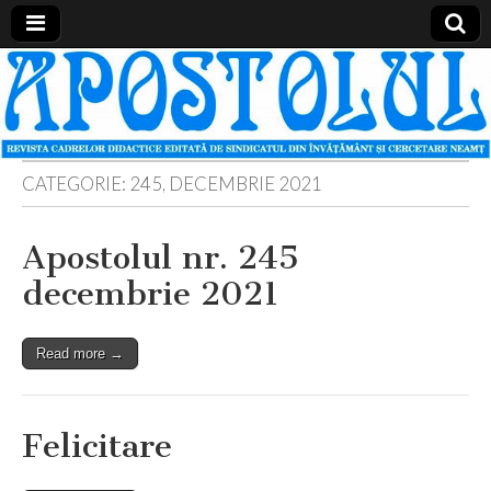
Apostolul
Revista
cadrelor
didactice
din
judetul
Neamt
CATEGORIE:
245, DECEMBRIE 2021
Apostolul nr. 245
decembrie 2021
Read more →
Felicitare