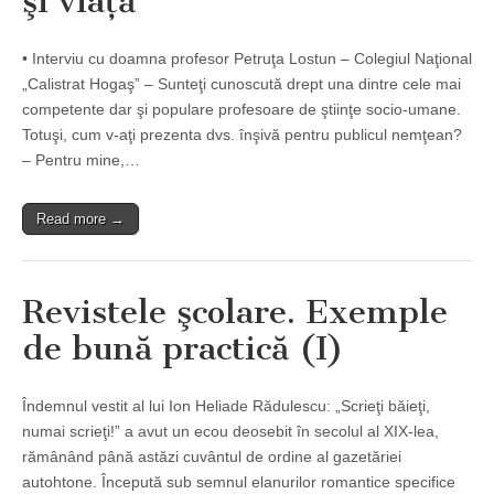
şi viaţă”
• Interviu cu doamna profesor Petruţa Lostun – Colegiul Naţional
„Calistrat Hogaş” – Sunteţi cunoscută drept una dintre cele mai
competente dar şi populare profesoare de ştiinţe socio-umane.
Totuşi, cum v-aţi prezenta dvs. înşivă pentru publicul nemţean?
– Pentru mine,…
Read more →
Revistele şcolare. Exemple
de bună practică (I)
Îndemnul vestit al lui Ion Heliade Rădulescu: „Scrieţi băieţi,
numai scrieţi!” a avut un ecou deosebit în secolul al XIX-lea,
rămânând până astăzi cuvântul de ordine al gazetăriei
autohtone. Începută sub semnul elanurilor romantice specifice