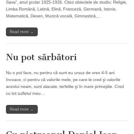
Sava”, anul şcolar 1925-1926. Citez obiectele de studiu: Religie,
Limba Română, Latină, Elină, Franceză, Germană, Istorie,
Matematică, Desen, Muzică vocală, Gimnastică,…
Read more →
Nu pot sărbători
Nu o pot face, nu pentru că sunt eu ursuz de vreo 4-5 ani
încoace, ci pentru că valorile mele, pe care le cred şi valorile
acestui neam, sunt atacate, terfelite şi în mare primejdie. Cred
cu tot sufletul meu…
Read more →