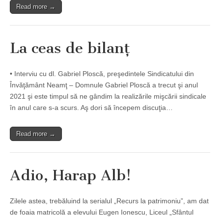
Read more →
La ceas de bilanţ
• Interviu cu dl. Gabriel Ploscă, preşedintele Sindicatului din
Învăţământ Neamţ – Domnule Gabriel Ploscă a trecut şi anul
2021 şi este timpul să ne gândim la realizările mişcării sindicale
în anul care s-a scurs. Aş dori să începem discuţia…
Read more →
Adio, Harap Alb!
Zilele astea, trebăluind la serialul „Recurs la patrimoniu”, am dat
de foaia matricolă a elevului Eugen Ionescu, Liceul „Sfântul