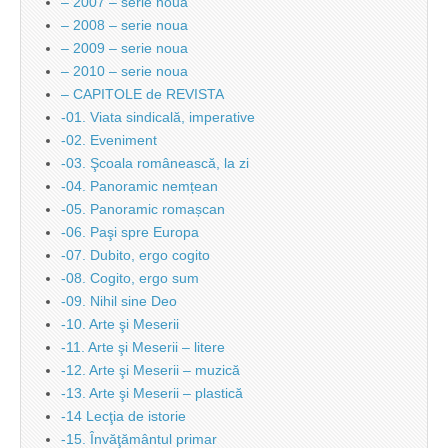
– 2007 – serie noua
– 2008 – serie noua
– 2009 – serie noua
– 2010 – serie noua
– CAPITOLE de REVISTA
-01. Viata sindicală, imperative
-02. Eveniment
-03. Şcoala românească, la zi
-04. Panoramic nemțean
-05. Panoramic romașcan
-06. Paşi spre Europa
-07. Dubito, ergo cogito
-08. Cogito, ergo sum
-09. Nihil sine Deo
-10. Arte şi Meserii
-11. Arte şi Meserii – litere
-12. Arte şi Meserii – muzică
-13. Arte şi Meserii – plastică
-14 Lecţia de istorie
-15. Învăţământul primar