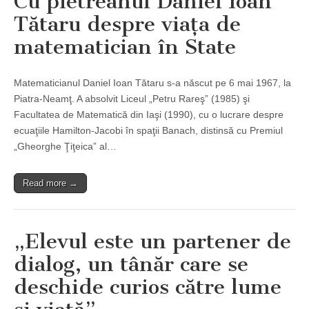
Cu pietreanul Daniel Ioan
Tătaru despre viaţa de
matematician în State
Matematicianul Daniel Ioan Tătaru s-a născut pe 6 mai 1967, la
Piatra-Neamţ. A absolvit Liceul „Petru Rareş” (1985) şi
Facultatea de Matematică din Iaşi (1990), cu o lucrare despre
ecuaţiile Hamilton-Jacobi în spaţii Banach, distinsă cu Premiul
„Gheorghe Ţiţeica” al…
Read more →
„Elevul este un partener de
dialog, un tânăr care se
deschide curios către lume