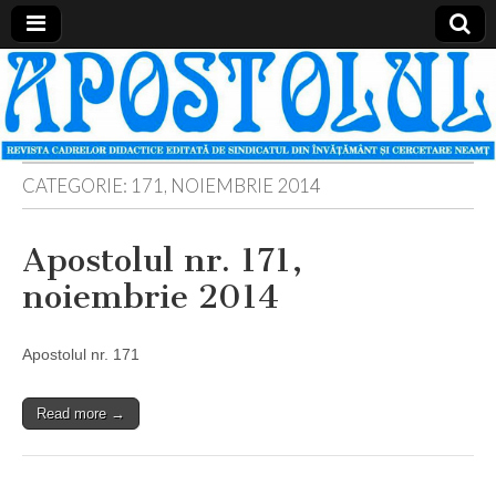
Apostolul
Revista
cadrelor
didactice
din
judetul
Neamt
CATEGORIE:
171, NOIEMBRIE 2014
Apostolul nr. 171,
noiembrie 2014
Apostolul nr. 171
Read more →