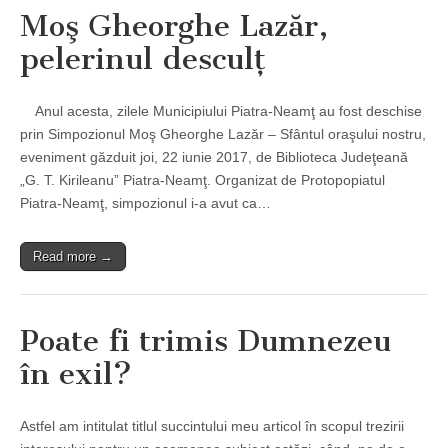
Moş Gheorghe Lazăr,
pelerinul desculţ
Anul acesta, zilele Municipiului Piatra-Neamţ au fost deschise
prin Simpozionul Moş Gheorghe Lazăr – Sfântul oraşului nostru,
eveniment găzduit joi, 22 iunie 2017, de Biblioteca Judeţeană
„G. T. Kirileanu” Piatra-Neamţ. Organizat de Protopopiatul
Piatra-Neamţ, simpozionul i-a avut ca…
Read more →
Poate fi trimis Dumnezeu
în exil?
Astfel am intitulat titlul succintului meu articol în scopul trezirii