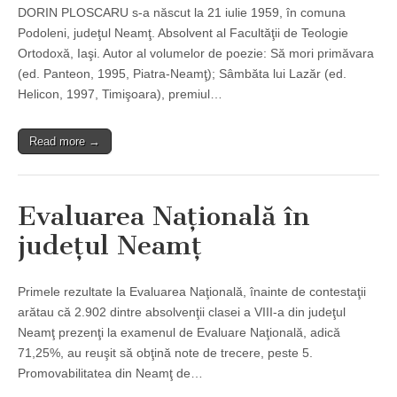
DORIN PLOSCARU s-a născut la 21 iulie 1959, în comuna
Podoleni, judeţul Neamţ. Absolvent al Facultăţii de Teologie
Ortodoxă, Iaşi. Autor al volumelor de poezie: Să mori primăvara
(ed. Panteon, 1995, Piatra-Neamţ); Sâmbăta lui Lazăr (ed.
Helicon, 1997, Timişoara), premiul…
Read more →
Evaluarea Naţională în
judeţul Neamţ
Primele rezultate la Evaluarea Naţională, îna­inte de contestaţii
arătau că 2.902 dintre absolvenţii clasei a VIII-a din judeţul
Neamţ prezenţi la examenul de Evaluare Naţională, adică
71,25%, au reuşit să obţină note de trecere, peste 5.
Promovabilitatea din Neamţ de…