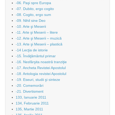
-06. Paşi spre Europa
-07. Dubito, ergo cogito
-08. Cogito, ergo sum
-09. Nihil sine Deo
-10. Arte şi Meserii
-11. Arte şi Meserii – litere
-12. Arte şi Meserii – muzică
-13. Arte şi Meserii – plastică
-14 Lecţia de istorie
-15. Învăţământul primar
-16. Nesfârşita noastră tranziţie
-17. Ancheta Revistei Apostolul
-18. Antologia revistei Apostolul
-19. Eseuri, studii şi sinteze
-20. Comemorări
-21. Divertisment
133, Ianuarie 2011
134, Februarie 2011
135, Martie 2011