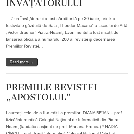
ÎNVĂŢĂTORULUI
Ziua Învăţătorului a fost sărbătorită pe 30 iunie, printr-o
festivitate găzduită de Sala „Theodor Macarie” a Liceului de Artă
„Victor Brauner” Piatra-Neamţ. Evenimentul a fost însoţit de
lansarea oficială a numărului 200 al revistei şi decernarea
Premiilor Revistei…
Read more →
PREMIILE REVISTEI
„APOSTOLUL”
Laureaţii celei de a II-a ediţii a premiilor: DIANA BEJAN – prof.
fizică/informatică Colegiul Naţional de Informatică din Piatra-
Neamţ (laudatio susţinut de prof. Mariana Fronea) * NADIA
CÎRCU – prof. fizică/informatică Colegiul Naţional Calistrat