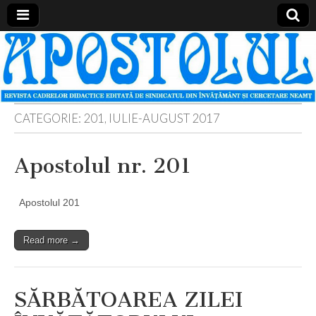
Apostolul
Revista
cadrelor
didactice
din
judetul
Neamt
CATEGORIE:
201, IULIE-AUGUST 2017
Apostolul nr. 201
Apostolul 201
Read more →
SĂRBĂTOAREA ZILEI