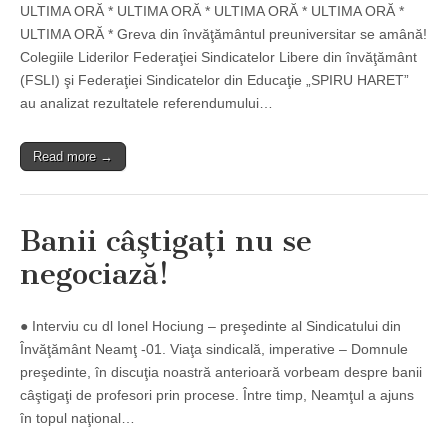
ULTIMA ORĂ * ULTIMA ORĂ * ULTIMA ORĂ * ULTIMA ORĂ *
ULTIMA ORĂ * Greva din învăţământul preuniversitar se amână!
Colegiile Liderilor Federaţiei Sindicatelor Libere din învăţământ
(FSLI) şi Federaţiei Sindicatelor din Educaţie „SPIRU HARET”
au analizat rezultatele referendumului…
Read more →
Banii câştigaţi nu se
negociază!
● Interviu cu dl Ionel Hociung – preşedinte al Sindicatului din
Învăţământ Neamţ -01. Viaţa sindicală, imperative – Domnule
preşedinte, în discuţia noastră anterioară vorbeam despre banii
câştigaţi de profesori prin procese. Între timp, Neamţul a ajuns
în topul naţional…