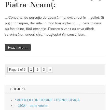
Piatra-Neamţ:
…Concertul de percuţie de aseară m-a lovit direct în… suflet. Şi
puţin în timpan, dar într-un mod foarte plăcut. … Toate trupele
au fost faine, fără excepţie. Fiecare a venit cu ceva diferit,
surprinzător, uneori chiar neaşteptat (în sensul bun,…
Read more →
Page 1 of 3
1
2
3
»
RUBRICI
* ARTICOLE IN ORDINE CRONOLOGICA
– 1934 – serie veche