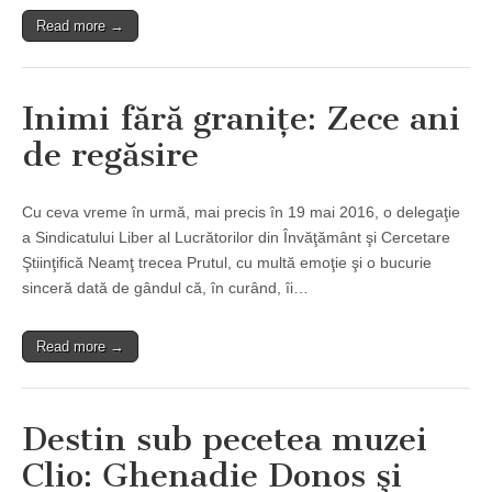
Read more →
Inimi fără graniţe: Zece ani
de regăsire
Cu ceva vreme în urmă, mai precis în 19 mai 2016, o delegaţie
a Sindicatului Liber al Lucrătorilor din Învăţământ şi Cercetare
Ştiinţifică Neamţ trecea Prutul, cu multă emoţie şi o bucurie
sinceră dată de gândul că, în curând, îi…
Read more →
Destin sub pecetea muzei
Clio: Ghenadie Donos şi