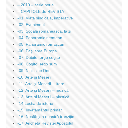
– 2010 – serie noua
– CAPITOLE de REVISTA
-01. Viata sindicală, imperative
-02. Eveniment
-03. Şcoala românească, la zi
-04. Panoramic nemțean
-05. Panoramic romașcan
-06. Paşi spre Europa
-07. Dubito, ergo cogito
-08. Cogito, ergo sum
-09. Nihil sine Deo
-10. Arte şi Meserii
-11. Arte şi Meserii – litere
-12. Arte şi Meserii – muzică
-13. Arte şi Meserii – plastică
-14 Lecţia de istorie
-15. Învăţământul primar
-16. Nesfârşita noastră tranziţie
-17. Ancheta Revistei Apostolul