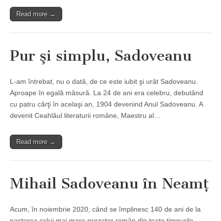
Read more →
Pur şi simplu, Sadoveanu
L-am întrebat, nu o dată, de ce este iubit şi urât Sadoveanu.
Aproape în egală măsură. La 24 de ani era celebru, debutând
cu patru cărţi în acelaşi an, 1904 devenind Anul Sadoveanu. A
devenit Ceahlăul literaturii române, Maestru al…
Read more →
Mihail Sadoveanu în Neamţ
Acum, în noiembrie 2020, când se împlinesc 140 de ani de la
naşterea celui mai mare prozator român din toate timpurile,