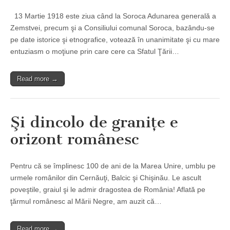
13 Martie 1918 este ziua când la Soroca Adunarea generală a
Zemstvei, precum şi a Consiliului comunal Soroca, bazându-se
pe date istorice şi etnografice, votează în unanimitate şi cu mare
entuziasm o moţiune prin care cere ca Sfatul Ţării…
Read more →
Şi dincolo de graniţe e
orizont românesc
Pentru că se împlinesc 100 de ani de la Marea Unire, umblu pe
urmele românilor din Cernăuţi, Balcic şi Chişinău. Le ascult
poveştile, graiul şi le admir dragostea de România! Aflată pe
ţărmul românesc al Mării Negre, am auzit că…
Read more →