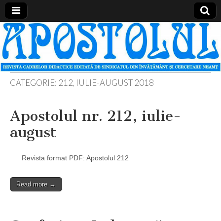
Apostolul
Revista
cadrelor
didactice
din
judetul
Neamt
CATEGORIE:
212, IULIE-AUGUST 2018
Apostolul nr. 212, iulie-
august
Revista format PDF: Apostolul 212
Read more →