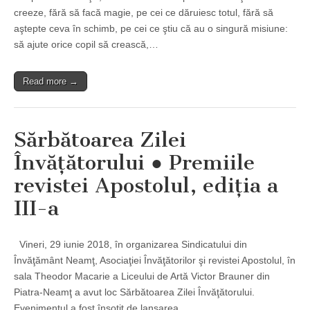
creeze, fără să facă magie, pe cei ce dăruiesc totul, fără să
aştepte ceva în schimb, pe cei ce ştiu că au o singură misiune:
să ajute orice copil să crească,…
Read more →
Sărbătoarea Zilei
Învăţătorului ● Premiile
revistei Apostolul, ediţia a
III-a
Vineri, 29 iunie 2018, în organizarea Sindicatului din
Învăţământ Neamţ, Asociaţiei Învăţătorilor şi revistei Apostolul, în
sala Theodor Macarie a Liceului de Artă Victor Brauner din
Piatra-Neamţ a avut loc Sărbătoarea Zilei Învăţătorului.
Evenimentul a fost însoţit de lansarea…