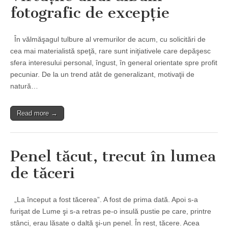
fotografic de excepţie
În vălmăşagul tulbure al vremurilor de acum, cu solicitări de
cea mai materialistă speţă, rare sunt iniţiativele care depăşesc
sfera interesului personal, îngust, în general orientate spre profit
pecuniar. De la un trend atât de generalizant, motivaţii de
natură…
Read more →
Penel tăcut, trecut în lumea
de tăceri
„La început a fost tăcerea”. A fost de prima dată. Apoi s-a
furişat de Lume şi s-a retras pe-o insulă pustie pe care, printre
stânci, erau lăsate o daltă şi-un penel. În rest, tăcere. Acea