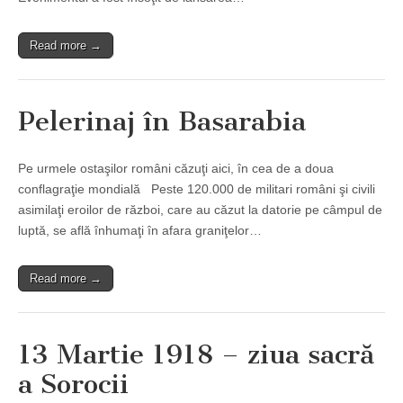
Read more →
Pelerinaj în Basarabia
Pe urmele ostaşilor români căzuţi aici, în cea de a doua
conflagraţie mondială Peste 120.000 de militari români şi civili
asimilaţi eroilor de război, care au căzut la datorie pe câmpul de
luptă, se află înhumaţi în afara graniţelor…
Read more →
13 Martie 1918 – ziua sacră
a Sorocii