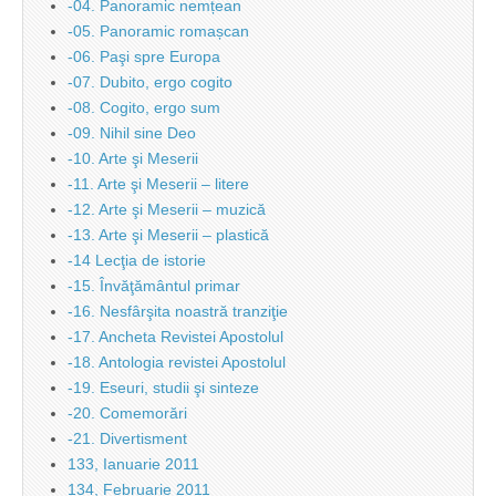
-04. Panoramic nemțean
-05. Panoramic romașcan
-06. Paşi spre Europa
-07. Dubito, ergo cogito
-08. Cogito, ergo sum
-09. Nihil sine Deo
-10. Arte şi Meserii
-11. Arte şi Meserii – litere
-12. Arte şi Meserii – muzică
-13. Arte şi Meserii – plastică
-14 Lecţia de istorie
-15. Învăţământul primar
-16. Nesfârşita noastră tranziţie
-17. Ancheta Revistei Apostolul
-18. Antologia revistei Apostolul
-19. Eseuri, studii şi sinteze
-20. Comemorări
-21. Divertisment
133, Ianuarie 2011
134, Februarie 2011