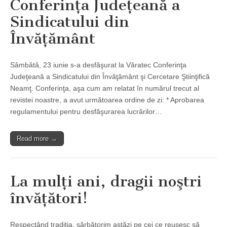
Conferinţa Judeţeană a
Sindicatului din
Învăţământ
Sâmbătă, 23 iunie s-a desfăşurat la Văratec Conferinţa
Judeţeană a Sindicatului din Învăţământ şi Cercetare Ştiinţifică
Neamţ. Conferinţa, aşa cum am relatat în numărul trecut al
revistei noastre, a avut următoarea ordine de zi: * Aprobarea
regulamentului pentru desfăşurarea lucrărilor…
Read more →
La mulţi ani, dragii noştri
învăţători!
Respectând tradiţia, sărbătorim astăzi pe cei ce reuşesc să