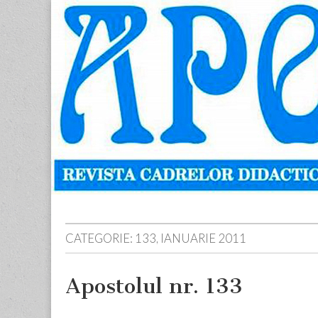
Apostolul
Revista
cadrelor
didactice
din
judetul
Neamt
Skip
Main
to
menu
content
CATEGORIE:
133, IANUARIE 2011
Apostolul nr. 133