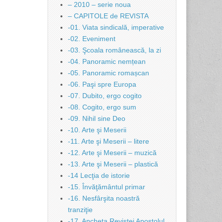
– 2010 – serie noua
– CAPITOLE de REVISTA
-01. Viata sindicală, imperative
-02. Eveniment
-03. Şcoala românească, la zi
-04. Panoramic nemțean
-05. Panoramic romașcan
-06. Paşi spre Europa
-07. Dubito, ergo cogito
-08. Cogito, ergo sum
-09. Nihil sine Deo
-10. Arte şi Meserii
-11. Arte şi Meserii – litere
-12. Arte şi Meserii – muzică
-13. Arte şi Meserii – plastică
-14 Lecţia de istorie
-15. Învăţământul primar
-16. Nesfârşita noastră
tranziţie
-17. Ancheta Revistei Apostolul