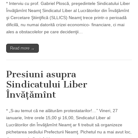
* Interviu cu prof. Gabriel Ploscă, preşedintele Sindicatului Liber
Învăţămînt Neamţ Sindicatul Liber al Lucrătorilor din Învăţămînt
şi Cercetare Ştiinţifică (SLLICS) Neamţ trece printr-o perioadă
dificilă, nu numai datorită crizei economico- financiare, ci mai
ales a obstacolelor pe care decidenţii…
Read more →
Presiuni asupra
Sindicatului Liber
Învăţămînt
* „S-au temut că ne alăturăm protestatarilor!…” Vineri, 27
ianuarie, între orele 15,00 şi 16,00, Sindicatul Liber al
Lucrătorilor din Învăţămînt Neamţ ar fi trebuit să organizeze
pichetarea sediului Prefecturii Neamţ. Pichetul nu a mai avut loc,