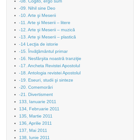
-08. Cogito, ergo sum
-09. Nihil sine Deo
-10. Arte şi Meserii
-11. Arte şi Meserii – litere
-12. Arte şi Meserii – muzică
-13. Arte şi Meserii – plastică
-14 Lecţia de istorie
-15. Învăţământul primar
-16. Nesfârşita noastră tranziţie
-17. Ancheta Revistei Apostolul
-18. Antologia revistei Apostolul
-19. Eseuri, studii şi sinteze
-20. Comemorări
-21. Divertisment
133, Ianuarie 2011
134, Februarie 2011
135, Martie 2011
136, Aprilie 2011
137, Mai 2011
138, Iunie 2011