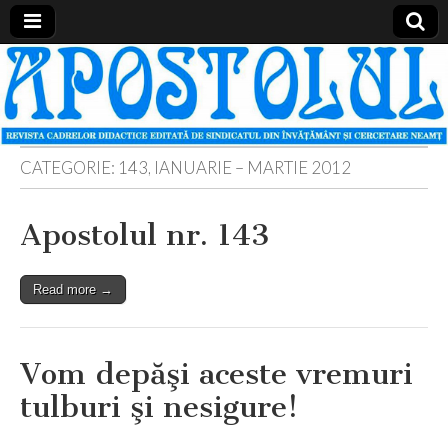
Apostolul
Revista
cadrelor
didactice
din
judetul
Neamt
CATEGORIE:
143, IANUARIE – MARTIE 2012
Apostolul nr. 143
Read more →
Vom depăşi aceste vremuri
tulburi şi nesigure!