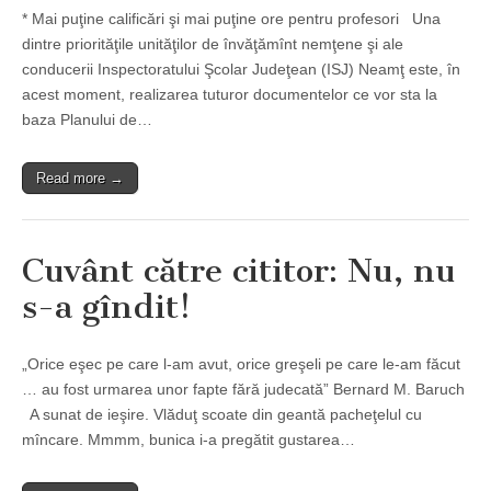
* Mai puţine calificări şi mai puţine ore pentru profesori Una
dintre priorităţile unităţilor de învăţămînt nemţene şi ale
conducerii Inspectoratului Şcolar Judeţean (ISJ) Neamţ este, în
acest moment, realizarea tuturor documentelor ce vor sta la
baza Planului de…
Read more →
Cuvânt către cititor: Nu, nu
s-a gîndit!
„Orice eşec pe care l-am avut, orice greşeli pe care le-am făcut
… au fost urmarea unor fapte fără judecată” Bernard M. Baruch
A sunat de ieşire. Vlăduţ scoate din geantă pacheţelul cu
mîncare. Mmmm, bunica i-a pregătit gustarea…