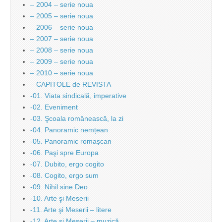
– 2004 – serie noua
– 2005 – serie noua
– 2006 – serie noua
– 2007 – serie noua
– 2008 – serie noua
– 2009 – serie noua
– 2010 – serie noua
– CAPITOLE de REVISTA
-01. Viata sindicală, imperative
-02. Eveniment
-03. Şcoala românească, la zi
-04. Panoramic nemțean
-05. Panoramic romașcan
-06. Paşi spre Europa
-07. Dubito, ergo cogito
-08. Cogito, ergo sum
-09. Nihil sine Deo
-10. Arte şi Meserii
-11. Arte şi Meserii – litere
-12. Arte şi Meserii – muzică