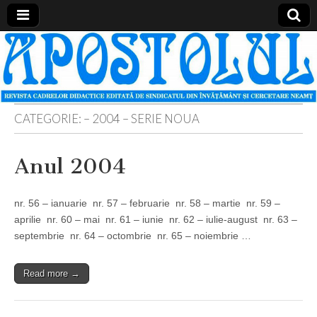
Apostolul
Revista
cadrelor
didactice
din
judetul
Neamt
CATEGORIE:
– 2004 – SERIE NOUA
Anul 2004
nr. 56 – ianuarie nr. 57 – februarie nr. 58 – martie nr. 59 –
aprilie nr. 60 – mai nr. 61 – iunie nr. 62 – iulie-august nr. 63 –
septembrie nr. 64 – octombrie nr. 65 – noiembrie …
Read more →