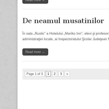
Read more →
De neamul musatinilor
În sala „Rustic” a Hotelului „Mariko Inn”, elevi şi profe
administraţiei locale, ai Inspectoratului Şcolar Judeţean 
Read more →
Page 1 of 3
1
2
3
»