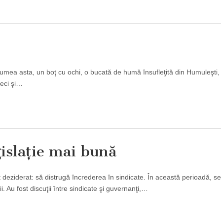
umea asta, un boţ cu ochi, o bucată de humă însufleţită din Humuleşti, 
zeci şi…
gislaţie mai bună
 deziderat: să distrugă încrederea în sindicate. În această perioadă, se
 Au fost discuţii între sindicate şi guvernanţi,…