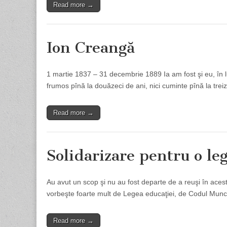
Read more →
Ion Creangă
1 martie 1837 – 31 decembrie 1889 Ia am fost şi eu, în l
frumos pînă la douăzeci de ani, nici cuminte pînă la trei
Read more →
Solidarizare pentru o le
Au avut un scop şi nu au fost departe de a reuşi în acest
vorbeşte foarte mult de Legea educaţiei, de Codul Muncii.
Read more →