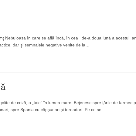
amţ Nebuloasa în care se află încă, în cea de-a doua lună a acestui a
idactice, dar şi semnalele negative venite de la…
lă
golite de criză, o „taie” în lumea mare. Bejenesc spre ţările de farmec p
ronari, spre Spania cu căpşunari şi toreadori. Pe ce se…