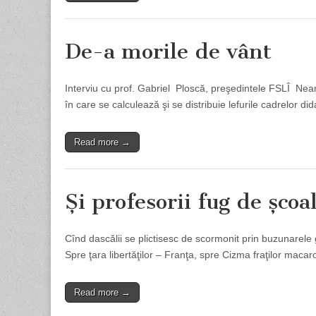
De-a morile de vânt
Interviu cu prof. Gabriel Ploscă, preşedintele FSLÎ Ne
în care se calculează şi se distribuie lefurile cadrelor d
Read more →
Și profesorii fug de școa
Cînd dascălii se plictisesc de scormonit prin buzunarele 
Spre ţara libertăţilor – Franţa, spre Cizma fraţilor maca
Read more →