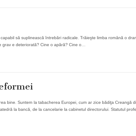
ie, capabil să suplinească întrebări radicale. Trăieşte limba română o dr
 de grav e deteriorată? Cine o apără? Cine o…
reformei
prea bine. Suntem la tabacherea Europei, cum ar zice bădiţa Creangă d
edră la bancă, de la cancelarie la cabinetul directorului. Statutul profe