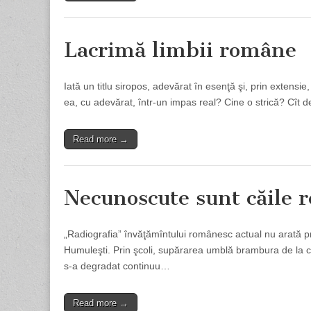
Lacrimă limbii române
Iată un titlu siropos, adevărat în esenţă şi, prin extens
ea, cu adevărat, într-un impas real? Cine o strică? Cît
Read more →
Necunoscute sunt căile 
„Radiografia” învăţămîntului românesc actual nu arată 
Humuleşti. Prin şcoli, supărarea umblă brambura de la cat
s-a degradat continuu…
Read more →