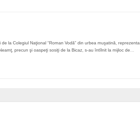
sori de la Colegiul Naţional “Roman Vodă” din urbea muşatină, reprezentan
Neamţ, precun şi oaspeţi sosiţi de la Bicaz, s-au întîlnit la mijloc de…