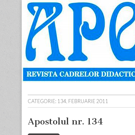
Apostolul
Revista
cadrelor
didactice
din
judetul
Neamt
Skip
Main
to
menu
content
CATEGORIE:
134, FEBRUARIE 2011
Apostolul nr. 134