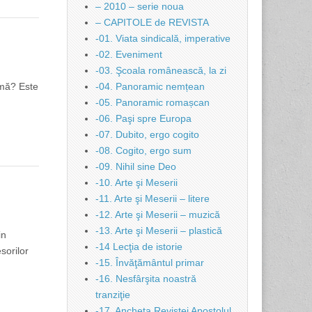
– 2010 – serie noua
– CAPITOLE de REVISTA
-01. Viata sindicală, imperative
-02. Eveniment
-03. Şcoala românească, la zi
amă? Este
-04. Panoramic nemțean
-05. Panoramic romașcan
-06. Paşi spre Europa
-07. Dubito, ergo cogito
-08. Cogito, ergo sum
-09. Nihil sine Deo
-10. Arte şi Meserii
-11. Arte şi Meserii – litere
-12. Arte şi Meserii – muzică
-13. Arte şi Meserii – plastică
in
-14 Lecţia de istorie
sorilor
-15. Învăţământul primar
-16. Nesfârşita noastră
tranziţie
-17. Ancheta Revistei Apostolul