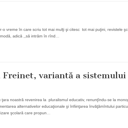
 vreme în care scriu tot mai mulţi şi citesc tot mai puţini, revistele ş
 modă, adică ,,să intrăm în rînd…
 Freinet, variantă a sistemului
ţara noastră revenirea la pluralismul educativ, renunţîndu-se la mono
mentarea alternativelor educaţionale şi înfiinţarea învăţămîntului particu
anizare şcolară care propun…