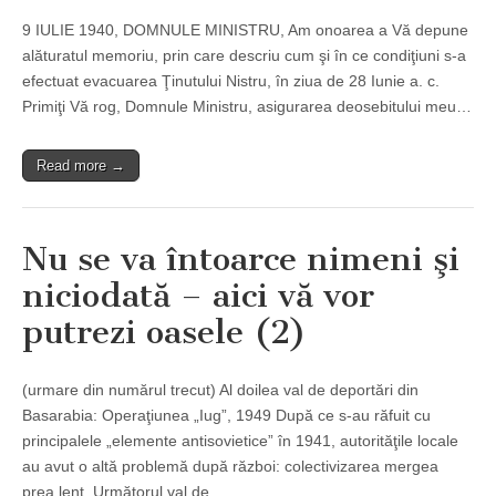
9 IULIE 1940, DOMNULE MINISTRU, Am onoarea a Vă depune
alăturatul memoriu, prin care descriu cum şi în ce condiţiuni s-a
efectuat evacuarea Ţinutului Nistru, în ziua de 28 Iunie a. c.
Primiţi Vă rog, Domnule Ministru, asigurarea deosebitului meu…
Read more →
Nu se va întoarce nimeni şi
niciodată – aici vă vor
putrezi oasele (2)
(urmare din numărul trecut) Al doilea val de deportări din
Basarabia: Operaţiunea „Iug”, 1949 După ce s-au răfuit cu
principalele „elemente antisovietice” în 1941, autorităţile locale
au avut o altă problemă după război: colectivizarea mergea
prea lent. Următorul val de…