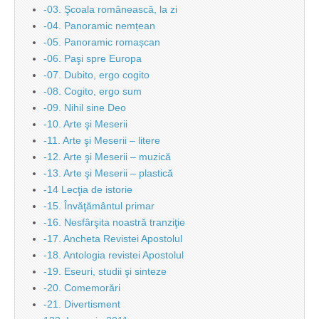
-03. Şcoala românească, la zi
-04. Panoramic nemțean
-05. Panoramic romașcan
-06. Paşi spre Europa
-07. Dubito, ergo cogito
-08. Cogito, ergo sum
-09. Nihil sine Deo
-10. Arte şi Meserii
-11. Arte şi Meserii – litere
-12. Arte şi Meserii – muzică
-13. Arte şi Meserii – plastică
-14 Lecţia de istorie
-15. Învăţământul primar
-16. Nesfârşita noastră tranziţie
-17. Ancheta Revistei Apostolul
-18. Antologia revistei Apostolul
-19. Eseuri, studii şi sinteze
-20. Comemorări
-21. Divertisment