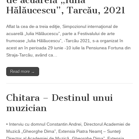
de acuarelă „Iulia
Hălăucescu”, Tarcău, 2021
Aflat la cea de-a treia ediţie, Simpozionul internaţional de
acuarelă „Iulia Hălăucescu”, parte a Festivalului de arte
frumoase „Iulia Hălăucescu”, -Tarcău 2021, s-a organizat în
acest an în perioada 29 iunie -10 iulie la Pensiunea Fortuna din
Straja-Tarcău, având ca…
Read more →
Chitara – Destinul unui
muzician
• Interviu cu domnul Constantin Andrei, Directorul Academiei de
Muzică „Gheorghe Dima”, Extensia Piatra Neamţ – Sunteţi
Director al Academiei de Muzică „Gheorghe Dima”, Extensia