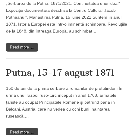
„Serbarea de la Putna: 1871/2021. Continuitatea unui ideal”
Expoziţie documentară deschisă la Centru Cultural „Iacob
Putneanul”, Mănăstirea Putna, 15 iunie 2021 Suntem în anul
1871. Istoria Europei este într-o iminentă schimbare. Revoluţiile
de la 1848, din întreaga Europă, au schimbat…
Read more →
Putna, 15-17 august 1871
150 de ani de la prima serbare a românilor de pretutindeni În
urma unui război ruso-turc început în anul 1768, armatele
ţariste au ocupat Principatele Române şi pătrund până în
Balcani. Austria, care nu vedea cu ochi buni înaintarea
rusească,…
Read more →