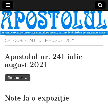
Apostolul
Revista
cadrelor
didactice
din
judetul
Neamt
CATEGORIE:
241, IULIE-AUGUST 2021
Apostolul nr. 241 iulie-
august 2021
Read more →
Note la o expoziţie