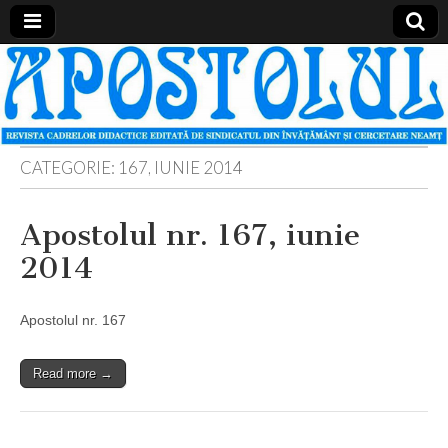
Apostolul
Revista
cadrelor
didactice
din
judetul
Neamt
CATEGORIE:
167, IUNIE 2014
Apostolul nr. 167, iunie
2014
Apostolul nr. 167
Read more →