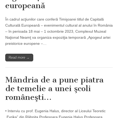
europeană
În cadrul acţiunilor care conferă Timişoarei titlul de Capitală
Culturală Europeană – evenimentul cultural al anului în România
– în perioada 18 mai – 1 octombrie 2023, Complexul Muzeal
Naţional Neamţ va organiza expoziţia temporară „Apogeul artei
preistorice europene –…
Read more →
Mândria de a pune piatra
de temelie a unei şcoli
româneşti…
• Interviu cu prof. Eugenia Halus, director al Liceului Teoretic
„Evrika” din Râbniţa Profesoara Eugenia Halus Profesoara