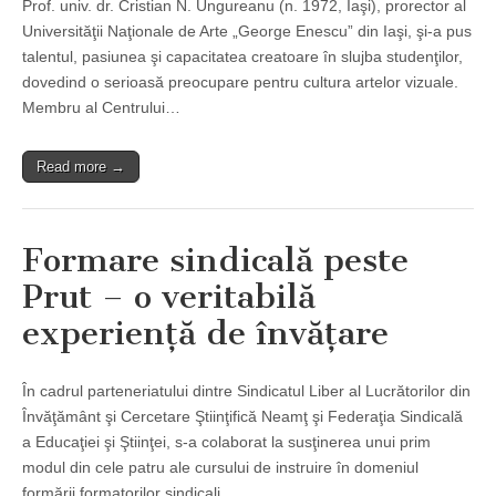
Prof. univ. dr. Cristian N. Ungureanu (n. 1972, Iaşi), prorector al
Universităţii Naţionale de Arte „George Enescu” din Iaşi, şi-a pus
talentul, pasiunea şi capacitatea creatoare în slujba studenţilor,
dovedind o serioasă preocupare pentru cultura artelor vizuale.
Membru al Centrului…
Read more →
Formare sindicală peste
Prut – o veritabilă
experienţă de învăţare
În cadrul parteneriatului dintre Sindicatul Liber al Lucrătorilor din
Învăţământ şi Cercetare Ştiinţifică Neamţ şi Federaţia Sindicală
a Educaţiei şi Ştiinţei, s-a colaborat la susţinerea unui prim
modul din cele patru ale cursului de instruire în domeniul
formării formatorilor sindicali…