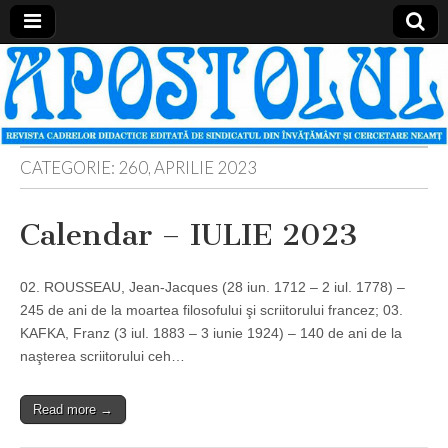
Apostolul
Revista
cadrelor
didactice
din
judetul
Neamt
CATEGORIE:
260, APRILIE 2023
Calendar – IULIE 2023
02. ROUSSEAU, Jean-Jacques (28 iun. 1712 – 2 iul. 1778) –
245 de ani de la moartea filosofului şi scriitorului francez; 03.
KAFKA, Franz (3 iul. 1883 – 3 iunie 1924) – 140 de ani de la
naşterea scriitorului ceh…
Read more →