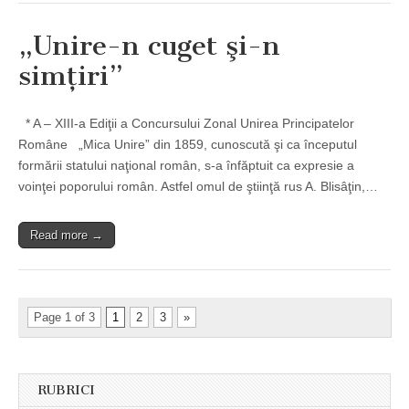
„Unire-n cuget şi-n
simţiri”
* A – XIII-a Ediţii a Concursului Zonal Unirea Principatelor
Române „Mica Unire” din 1859, cunoscută şi ca începutul
formării statului naţional român, s-a înfăptuit ca expresie a
voinţei poporului român. Astfel omul de ştiinţă rus A. Blisâţin,…
Read more →
Page 1 of 3
1
2
3
»
RUBRICI