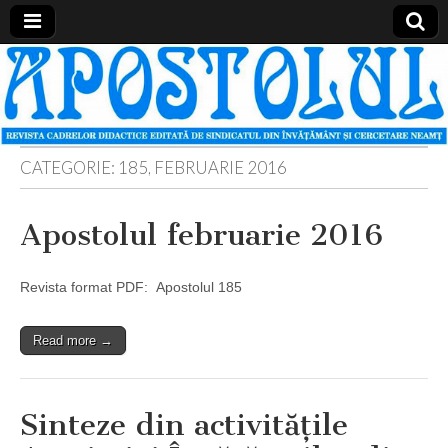
Apostolul
Revista
cadrelor
didactice
din
judetul
Neamt
CATEGORIE:
185, FEBRUARIE 2016
Apostolul februarie 2016
Revista format PDF: Apostolul 185
Read more →
Sinteze din activităţile