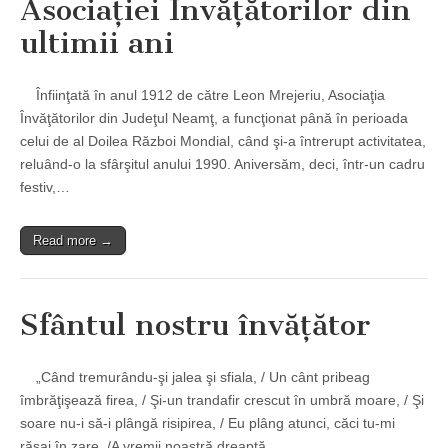
Asociaţiei Învăţătorilor din
ultimii ani
Înfiinţată în anul 1912 de către Leon Mrejeriu, Asociaţia
Învăţătorilor din Judeţul Neamţ, a funcţionat până în perioada
celui de al Doilea Război Mondial, când şi-a întrerupt activitatea,
reluând-o la sfârşitul anului 1990. Aniversăm, deci, într-un cadru
festiv,…
Read more →
Sfântul nostru învăţător
„Când tremurându-şi jalea şi sfiala, / Un cânt pribeag
îmbrăţişează firea, / Şi-un trandafir crescut în umbră moare, / Şi
soare nu-i să-i plângă risipirea, / Eu plâng atunci, căci tu-mi
răsai în zare, /A vremii noastră dreaptă…