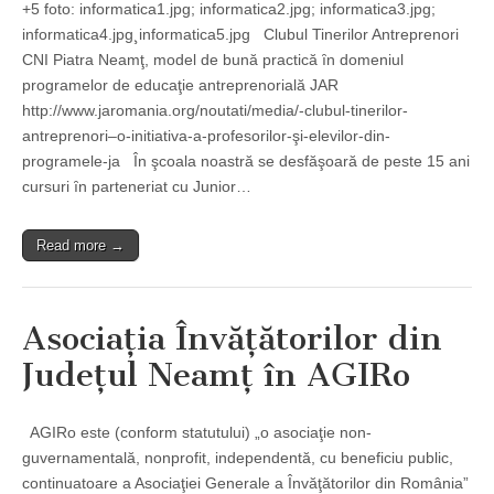
+5 foto: informatica1.jpg; informatica2.jpg; informatica3.jpg;
informatica4.jpg¸informatica5.jpg Clubul Tinerilor Antreprenori
CNI Piatra Neamţ, model de bună practică ȋn domeniul
programelor de educaţie antreprenorială JAR
http://www.jaromania.org/noutati/media/-clubul-tinerilor-
antreprenori–o-initiativa-a-profesorilor-şi-elevilor-din-
programele-ja În şcoala noastră se desfăşoară de peste 15 ani
cursuri ȋn parteneriat cu Junior…
Read more →
Asociaţia Învăţătorilor din
Judeţul Neamţ în AGIRo
AGIRo este (conform statutului) „o asociaţie non-
guvernamentală, nonprofit, independentă, cu beneficiu public,
continuatoare a Asociaţiei Generale a Învăţătorilor din România”