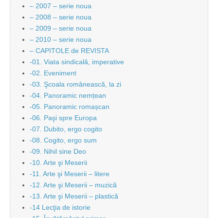
– 2007 – serie noua
– 2008 – serie noua
– 2009 – serie noua
– 2010 – serie noua
– CAPITOLE de REVISTA
-01. Viata sindicală, imperative
-02. Eveniment
-03. Şcoala românească, la zi
-04. Panoramic nemțean
-05. Panoramic romașcan
-06. Paşi spre Europa
-07. Dubito, ergo cogito
-08. Cogito, ergo sum
-09. Nihil sine Deo
-10. Arte şi Meserii
-11. Arte şi Meserii – litere
-12. Arte şi Meserii – muzică
-13. Arte şi Meserii – plastică
-14 Lecţia de istorie