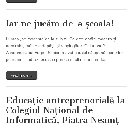
Iar ne jucăm de-a şcoala!
Lumea „se modeşte”de la zi la zi. Ce este astăzi modern şi
admirabil, mâine e depăşit şi respingător. Chiar aşa?
Academicianul Eugen Simion a avut curajul să spună lucrurilor
pe nume: „îndrăznesc să spun că în ultimii ani am fost…
Read more →
Educaţie antreprenorială la
Colegiul Naţional de
Informatică, Piatra Neamţ