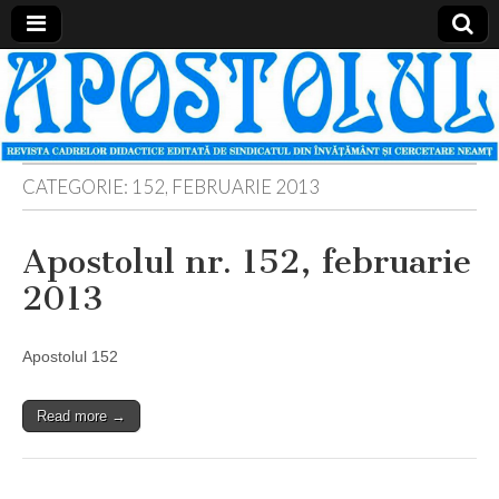
Apostolul
Revista
cadrelor
didactice
din
judetul
Neamt
CATEGORIE:
152, FEBRUARIE 2013
Apostolul nr. 152, februarie
2013
Apostolul 152
Read more →