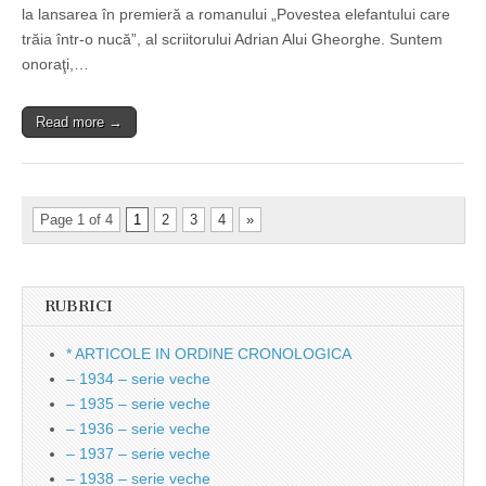
la lansarea în premieră a romanului „Povestea elefantului care
trăia într-o nucă”, al scriitorului Adrian Alui Gheorghe. Suntem
onoraţi,…
Read more →
Page 1 of 4
1
2
3
4
»
RUBRICI
* ARTICOLE IN ORDINE CRONOLOGICA
– 1934 – serie veche
– 1935 – serie veche
– 1936 – serie veche
– 1937 – serie veche
– 1938 – serie veche