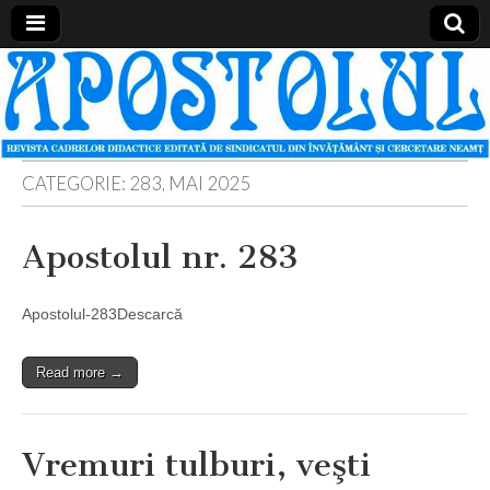
Apostolul
Revista
cadrelor
didactice
din
judetul
Neamt
CATEGORIE:
283, MAI 2025
Apostolul nr. 283
Apostolul-283Descarcă
Read more →
Vremuri tulburi, veşti