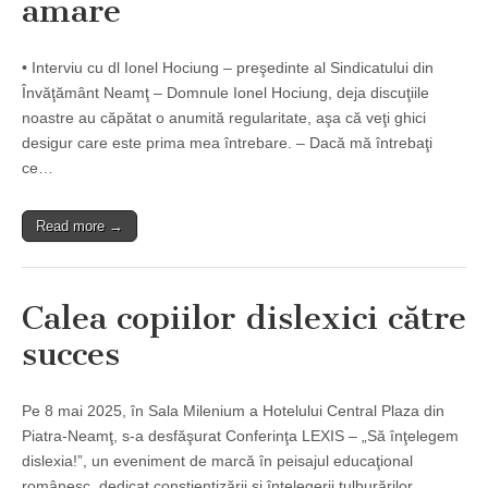
amare
• Interviu cu dl Ionel Hociung – preşedinte al Sindicatului din
Învăţământ Neamţ – Domnule Ionel Hociung, deja discuţiile
noastre au căpătat o anumită regularitate, aşa că veţi ghici
desigur care este prima mea întrebare. – Dacă mă întrebaţi
ce…
Read more →
Calea copiilor dislexici către
succes
Pe 8 mai 2025, în Sala Milenium a Hotelului Central Plaza din
Piatra-Neamţ, s-a desfăşurat Conferinţa LEXIS – „Să înţelegem
dislexia!”, un eveniment de marcă în peisajul educaţional
românesc, dedicat conştientizării şi înţelegerii tulburărilor