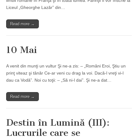
limbii române în Franţa şi în toată lumea. Părinţii îl vor înscrie la
Liceul „Gheorghe Lazăr” din…
Read more →
10 Mai
A venit din munţi un vultur Şi ne-a zis: – „Români Eroi, Ştiu un
prinţ viteaz şi tânăr Ce-ar veni cu drag la voi. Dacă-l vreţi vi-l
dau ca Vodă”. Noi cu toţii: – „Să ni-l dai”. Şi ne-a dat…
Read more →
Destin în Lumină (III):
Lucrurile care se