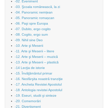
-02. Eveniment
-03. Şcoala românească, la zi
-04. Panoramic nemțean
-05. Panoramic romașcan
-06. Paşi spre Europa
-07. Dubito, ergo cogito
-08. Cogito, ergo sum
-09. Nihil sine Deo
-10. Arte şi Meserii
-11. Arte şi Meserii – litere
-12. Arte şi Meserii – muzică
-13. Arte şi Meserii – plastică
-14 Lecţia de istorie
-15. Învăţământul primar
-16. Nesfârşita noastră tranziţie
-17. Ancheta Revistei Apostolul
-18. Antologia revistei Apostolul
-19. Eseuri, studii şi sinteze
-20. Comemorări
-21. Divertisment