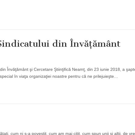
Sindicatului din Învăţământ
din Învăţământ şi Cercetare Ştiinţifică Neamţ, din 23 iunie 2018, a şapte
special în viaţa organizaţiei noastre pentru că ne prilejuieşte…
ţi, cum ni s-a povestit, cum am mai citit, cum spun unii şi alţii, de vr