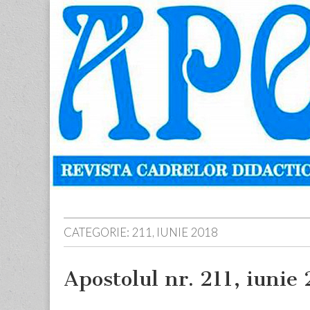
Apostolul
Revista
cadrelor
didactice
din
judetul
Neamt
Skip
Main
to
menu
content
CATEGORIE:
211, IUNIE 2018
Apostolul nr. 211, iunie