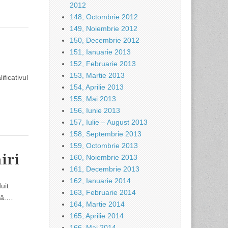
2012
148, Octombrie 2012
149, Noiembrie 2012
150, Decembrie 2012
151, Ianuarie 2013
152, Februarie 2013
153, Martie 2013
ificativul
154, Aprilie 2013
155, Mai 2013
156, Iunie 2013
157, Iulie – August 2013
158, Septembrie 2013
159, Octombrie 2013
iri
160, Noiembrie 2013
161, Decembrie 2013
162, Ianuarie 2014
uit
163, Februarie 2014
ică.…
164, Martie 2014
165, Aprilie 2014
166, Mai 2014