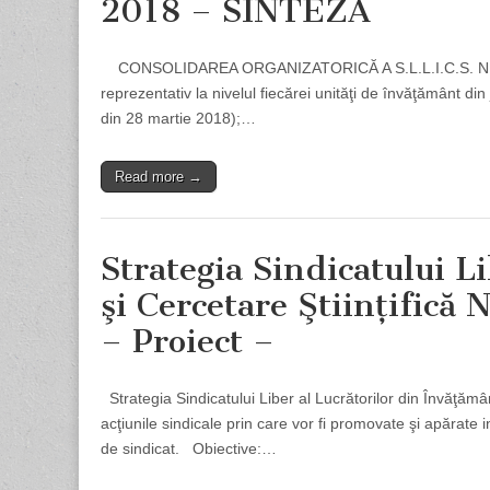
2018 – SINTEZĂ
CONSOLIDAREA ORGANIZATORICĂ A S.L.L.I.C.S. NEAMŢ 
reprezentativ la nivelul fiecărei unităţi de învăţământ di
din 28 martie 2018);…
Read more →
Strategia Sindicatului L
şi Cercetare Ştiinţific
– Proiect –
Strategia Sindicatului Liber al Lucrătorilor din Învăţăm
acţiunile sindicale prin care vor fi promovate şi apărate 
de sindicat. Obiective:…