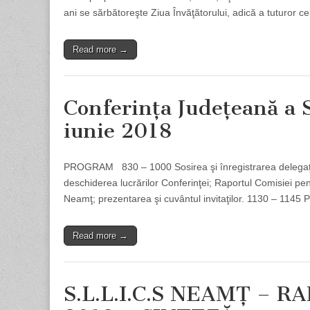
ani se sărbătoreşte Ziua Învăţătorului, adică a tuturor c
Read more →
Conferinţa Judeţeană a S
iunie 2018
PROGRAM 830 – 1000 Sosirea şi înregistrarea delegaţilor
deschiderea lucrărilor Conferinţei; Raportul Comisiei pen
Neamţ; prezentarea şi cuvântul invitaţilor. 1130 – 1145
Read more →
S.L.L.I.C.S NEAMŢ – 