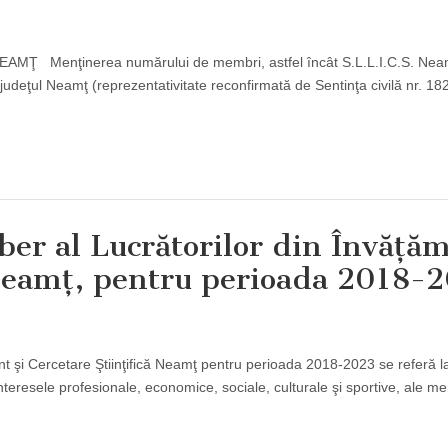
Menţinerea numărului de membri, astfel încât S.L.L.I.C.S. Neamţ
n judeţul Neamţ (reprezentativitate reconfirmată de Sentinţa civilă nr. 1
iber al Lucrătorilor din Învăţă
ă Neamţ, pentru perioada 2018-
ânt şi Cercetare Ştiinţifică Neamţ pentru perioada 2018-2023 se referă l
interesele profesionale, economice, sociale, culturale şi sportive, ale m