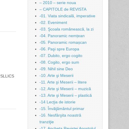
– 2010 – serie noua
– CAPITOLE de REVISTA
-01. Viata sindicală, imperative
-02. Eveniment
-03. Şcoala românească, la zi
-04. Panoramic nemțean
3
-05. Panoramic romașcan
-06. Paşi spre Europa
-07. Dubito, ergo cogito
-08. Cogito, ergo sum
-09. Nihil sine Deo
-10. Arte şi Meserii
i SLLICS
-11. Arte şi Meserii – litere
-12. Arte şi Meserii – muzică
-13. Arte şi Meserii – plastică
-14 Lecţia de istorie
-15. Învăţământul primar
-16. Nesfârşita noastră
tranziţie
-17. Ancheta Revistei Apostolul