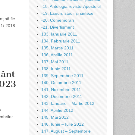
-18. Antologia revistei Apostolul
-19. Eseuri, studii şi sinteze
 să fie
-20. Comemorări
821/ 2018
-21. Divertisment
133, Ianuarie 2011
134, Februarie 2011
135, Martie 2011
136, Aprilie 2011
137, Mai 2011
138, Iunie 2011
mânt
139, Septembrie 2011
2023
140, Octombrie 2011
141, Noiembrie 2011
142, Decembrie 2011
143, Ianuarie – Martie 2012
a
144, Aprilie 2012
embrilor
145, Mai 2012
146, Iunie – Iulie 2012
147, August – Septembrie