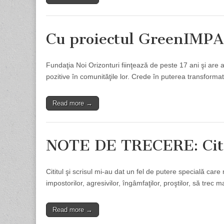
Cu proiectul GreenIMPA
Fundaţia Noi Orizonturi fiinţează de peste 17 ani şi are
pozitive în comunităţile lor. Crede în puterea transformato
Read more →
NOTE DE TRECERE: Cititu
Cititul şi scrisul mi-au dat un fel de putere specială care m-
impostorilor, agresivilor, îngâmfaţilor, proştilor, să trec
Read more →