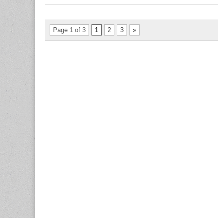
Page 1 of 3
1
2
3
»