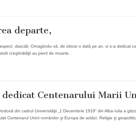
rea departe,
respect, dascăli. Omagiindu-vă, de obicei o dată pe an, vi s-a dedicat cal
stolii creştinătăţii au pierit de moarte…
 dedicat Centenarului Marii Un
todoxă din cadrul Universităţii „1 Decembrie 1918” din Alba-Iulia a găzd
tulat Centenarul Unirii românilor şi Europa de astăzi. Religie şi geopolit