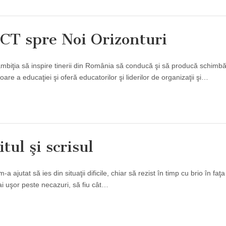
CT spre Noi Orizonturi
 ambiţia să inspire tinerii din România să conducă şi să producă schimbă
are a educaţiei şi oferă educatorilor şi liderilor de organizaţii şi…
l şi scrisul
a ajutat să ies din situaţii dificile, chiar să rezist în timp cu brio în faţa
 mai uşor peste necazuri, să fiu cât…