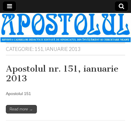
Apostolul
Revista
cadrelor
didactice
din
judetul
Neamt
CATEGORIE:
151, IANUARIE 2013
Apostolul nr. 151, ianuarie
2013
Apostolul 151
Read more →