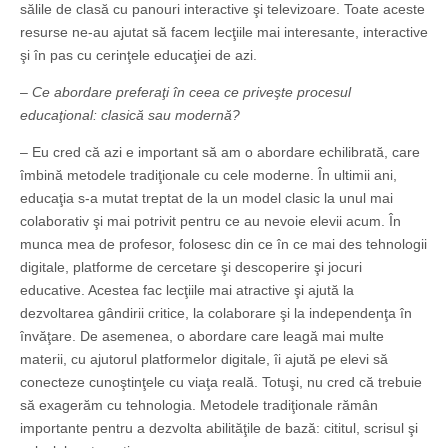
sălile de clasă cu panouri interactive şi televizoare. Toate aceste
resurse ne-au ajutat să facem lecţiile mai interesante, interactive
şi în pas cu cerinţele educaţiei de azi.
– Ce abordare preferaţi în ceea ce priveşte procesul
educaţional: clasică sau modernă?
– Eu cred că azi e important să am o abordare echilibrată, care
îmbină metodele tradiţionale cu cele moderne. În ultimii ani,
educaţia s-a mutat treptat de la un model clasic la unul mai
colaborativ şi mai potrivit pentru ce au nevoie elevii acum. În
munca mea de profesor, folosesc din ce în ce mai des tehnologii
digitale, platforme de cercetare şi descoperire şi jocuri
educative. Acestea fac lecţiile mai atractive şi ajută la
dezvoltarea gândirii critice, la colaborare şi la independenţa în
învăţare. De asemenea, o abordare care leagă mai multe
materii, cu ajutorul platformelor digitale, îi ajută pe elevi să
conecteze cunoştinţele cu viaţa reală. Totuşi, nu cred că trebuie
să exagerăm cu tehnologia. Metodele tradiţionale rămân
importante pentru a dezvolta abilităţile de bază: cititul, scrisul şi