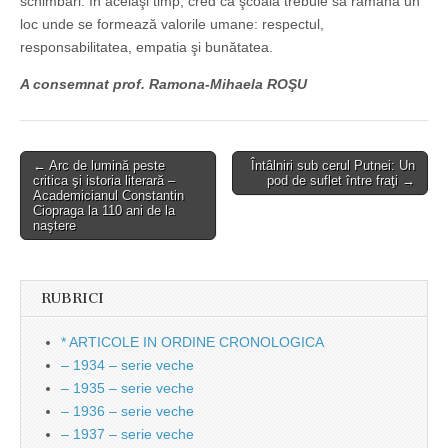
schimbări. În acelaşi timp, cred că şcoala trebuie să rămână un
loc unde se formează valorile umane: respectul,
responsabilitatea, empatia şi bunătatea.
A consemnat prof. Ramona-Mihaela ROŞU
Post
← Arc de lumină peste
Întâlniri sub cerul Putnei: Un
critica şi istoria literară –
pod de suflet între fraţi →
navigation
Academicianul Constantin
Ciopraga la 110 ani de la
naştere
RUBRICI
* ARTICOLE IN ORDINE CRONOLOGICA
– 1934 – serie veche
– 1935 – serie veche
– 1936 – serie veche
– 1937 – serie veche