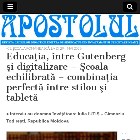
Apostolul
Revista
cadrelor
didactice
din
judetul
-03. ŞCOALA ROMÂNEASCĂ, LA ZI
,
294, MAI 2026
Neamt
Educaţia, între Gutenberg
şi digitalizare – Şcoala
echilibrată – combinaţia
perfectă între stilou şi
tabletă
●
Interviu cu doamna învăţătoare Iulia IUTIŞ – Gimnaziul
Todireşti, Republica Moldova
…
sunt