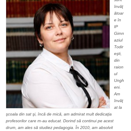
învăţ
ătoar
e în
IP
Gimn
aziul
Todir
eşti,
din
raion
ul
Ungh
eni.
Am
învăţ
at la
şcoala din sat şi, încă de mică, am admirat mult dedicaţia
profesorilor care m-au educat. Dorind să continui pe acest
drum, am ales să studiez pedagogia. În 2010, am absolvit