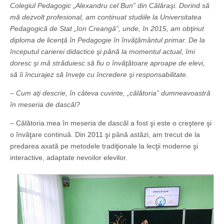
Colegiul Pedagogic „Alexandru cel Bun” din Călăraşi. Dorind să
mă dezvolt profesional, am continuat studiile la Universitatea
Pedagogică de Stat „Ion Creangă”, unde, în 2015, am obţinut
diploma de licenţă în Pedagogie în învăţământul primar. De la
începutul carierei didactice şi până la momentul actual, îmi
doresc şi mă străduiesc să fiu o învăţătoare aproape de elevi,
să îi încurajez să înveţe cu încredere şi responsabilitate
.
– Cum aţi descrie, în câteva cuvinte, „călătoria” dumneavoastră
în meseria de dascăl?
– Călătoria mea în meseria de dascăl a fost şi este o creştere şi
o învăţare continuă. Din 2011 şi până astăzi, am trecut de la
predarea axată pe metodele tradiţionale la lecţii moderne şi
interactive, adaptate nevoilor elevilor.