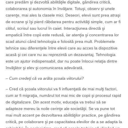
care predăm şi dezvoltă abilităţile digitale, gândirea critică,
colaborarea şi autonomia în învăţare. Totuşi, observ şi unele
carenţe, mai ales la clasele mici. Deseori, elevii sunt prea atraşi
de ecrane şi îşi pierd răbdarea pentru activităţi simple, cum ar fi
cititul, scrisul sau lucrul în caiet. Interacţiunea directă şi
empatică între copii este redusă, iar atenţia şi concentrarea lor
scad atunci când tehnologia e folosită prea mult. Problemele
tehnice sau diferenţele între elevii care au acces la dispozitive
acasă şi cei care nu au reprezintă un dezavantaj. Tehnologia
este un ajutor indispensabil, dar nu poate înlocui relaţia dintre
învăţător şi elev şi comunicarea adevărată.
– Cum credeţi că va arăta şcoala viitorului?
– Cred că şcoala viitorului va fi influenţată de mai mulţi factori,
cum ar fi migraţia, numărul tot mai mic de copii şi procesul rapid
de digitalizare. Din acest motiv, educaţia va trebui să se
adapteze mereu la noile cerinţe ale societăţii. Se va pune tot
mai mult accent pe dezvoltarea abilităţilor practice, pe gândirea
critică, pe colaborare şi pe capacitatea elevilor de a se adapta la