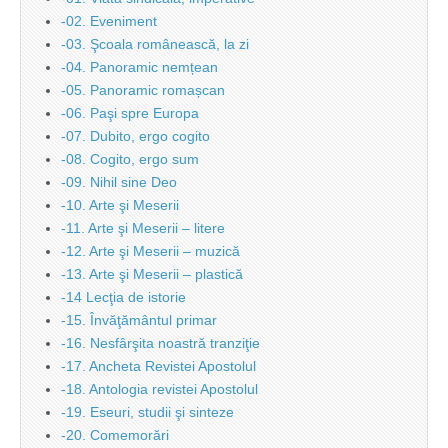
-02. Eveniment
-03. Şcoala românească, la zi
-04. Panoramic nemțean
-05. Panoramic romașcan
-06. Paşi spre Europa
-07. Dubito, ergo cogito
-08. Cogito, ergo sum
-09. Nihil sine Deo
-10. Arte şi Meserii
-11. Arte şi Meserii – litere
-12. Arte şi Meserii – muzică
-13. Arte şi Meserii – plastică
-14 Lecţia de istorie
-15. Învăţământul primar
-16. Nesfârşita noastră tranziţie
-17. Ancheta Revistei Apostolul
-18. Antologia revistei Apostolul
-19. Eseuri, studii şi sinteze
-20. Comemorări