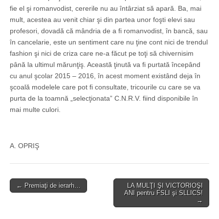
fie el şi romanvodist, cererile nu au întârziat să apară. Ba, mai
mult, acestea au venit chiar şi din partea unor foşti elevi sau
profesori, dovadă că mândria de a fi romanvodist, în bancă, sau
în cancelarie, este un sentiment care nu ţine cont nici de trendul
fashion şi nici de criza care ne-a făcut pe toţi să chivernisim
până la ultimul mărunţiş. Această ţinută va fi purtată începând
cu anul şcolar 2015 – 2016, în acest moment existând deja în
şcoală modelele care pot fi consultate, tricourile cu care se va
purta de la toamnă „selecţionata” C.N.R.V. fiind disponibile în
mai multe culori.
A. OPRIŞ
Post
← Premiaţi de ierarh…
LA MULŢI ŞI VICTORIOŞI
ANI pentru FSLI şi SLLICS!
navigation
→