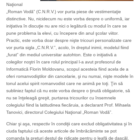
Naţional
„Roman Vodă” (C.N.R.V.) vor purta piese de vestimentaţie
distinctive. Nu, nicidecum nu este vorba despre o uniformă, iar
iniţiativa în discuţie nu are nici o legătură cu modul în care se
pune problema la elevi, cu începere din anul şcolar viitor.
Practic, este vorba doar despre nişte tricouri personalizate care
vor purta sigla „C.N.R.V.”, acolo, în dreptul inimii, modelul fiind
„furat” din mediul universitar autohton. Este o iniţiativă a
colegilor noştri în care rolul principal l-a avut profesorul de
Informatică Florin Moldovanu, scopul acesteia fiind acela de a
oferi romanvodiştilor din cancelarie, şi nu numai, nişte modele în
tonul acelui spirit romanvodist care ne animă pe toţi. Ţin să
subliniez faptul că nu este vorba despre o ţinută obligatorie, să
nu se înţeleagă greşit, purtarea tricourilor cu însemnele
colegiului fiind la latitudinea fiecăruia, a declarant Prof. Mihaela
Tanovici, directorul Colegiului Naţional „Roman Vodă”.
Chiar şi aşa, respectiv în condiţii care exclud obligativitatea şi în
ciuda faptului că aceste articole de îmbrăcăminte se pot
comanda la preţuri destul de ridicate pentru o leafă de dascăl,