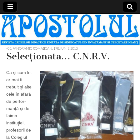
Apostolul
Revista
cadrelor
didactice
din
judetul
-05. PANORAMIC ROMAȘCAN
,
178, IUNIE 2015
Neamt
Selecţionata… C.N.R.V.
Ca şi cum le-
ar mai fi
trebuit şi alte
cele în afară
de perfor-
manţă şi de
faima
instituţiei,
profesorii de
la Colegiul