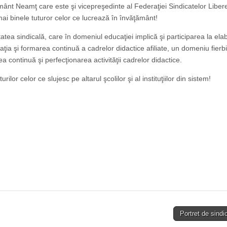
ţământ Neamţ care este şi vicepreşedinte al Federaţiei Sindicatelor Liber
ai binele tuturor celor ce lucrează în învăţământ!
tea sindicală, care în domeniul educaţiei implică şi participarea la el
ţia şi formarea continuă a cadrelor didactice afiliate, un domeniu fierbi
ontinuă şi perfecţionarea activităţii cadrelor didactice.
lor celor ce slujesc pe altarul şcolilor şi al instituţiilor din sistem!
Portret de sindi