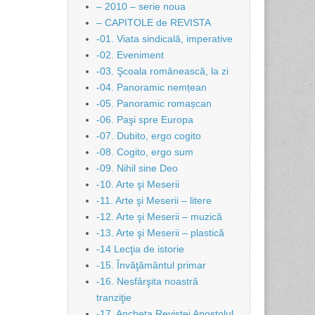
– 2010 – serie noua
– CAPITOLE de REVISTA
-01. Viata sindicală, imperative
-02. Eveniment
-03. Şcoala românească, la zi
-04. Panoramic nemțean
-05. Panoramic romașcan
-06. Paşi spre Europa
-07. Dubito, ergo cogito
-08. Cogito, ergo sum
-09. Nihil sine Deo
-10. Arte şi Meserii
-11. Arte şi Meserii – litere
-12. Arte şi Meserii – muzică
-13. Arte şi Meserii – plastică
-14 Lecţia de istorie
-15. Învăţământul primar
-16. Nesfârşita noastră
tranziţie
-17. Ancheta Revistei Apostolul