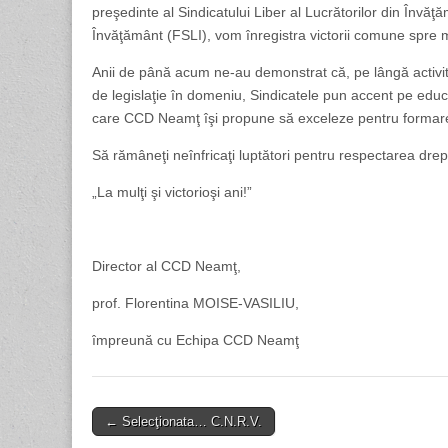
preşedinte al Sindicatului Liber al Lucrătorilor din Învă
Învăţământ (FSLI), vom înregistra victorii comune spre m
Anii de până acum ne-au demonstrat că, pe lângă activita
de legislaţie în domeniu, Sindicatele pun accent pe educa
care CCD Neamţ îşi propune să exceleze pentru formarea c
Să rămâneţi neînfricaţi luptători pentru respectarea drepturi
„La mulţi şi victorioşi ani!”
Director al CCD Neamţ,
prof. Florentina MOISE-VASILIU,
împreună cu Echipa CCD Neamţ
Post
← Selecţionata… C.N.R.V.
navigation