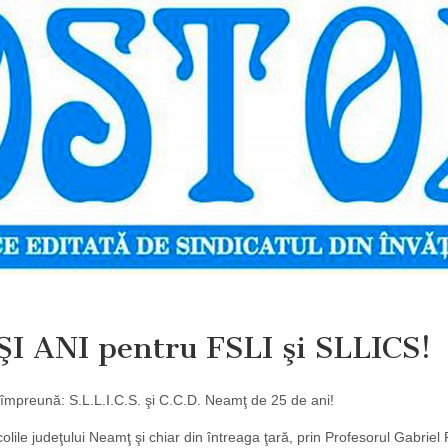
 ANI pentru FSLI şi SLLICS!
m împreună: S.L.L.I.C.S. şi C.C.D. Neamţ de 25 de ani!
ile judeţului Neamţ şi chiar din întreaga ţară, prin Profesorul Gabriel 