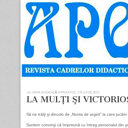
Apostolul
Revista
cadrelor
didactice
din
judetul
Neamt
Skip
Main
to
menu
-01. VIATA SINDICALĂ, IMPERATIVE
,
178, IUNIE 2015
content
LA MULŢI ŞI VICTORIOŞI
Să ne trăiţi şi dincolo de „Nunta de argint” la care jucă
Suntem convinşi că împreună cu întreg personalul din şcol