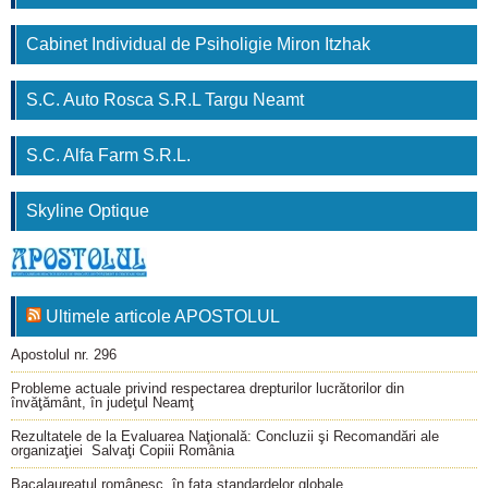
Cabinet Individual de Psiholigie Miron Itzhak
S.C. Auto Rosca S.R.L Targu Neamt
S.C. Alfa Farm S.R.L.
Skyline Optique
Ultimele articole APOSTOLUL
Apostolul nr. 296
Probleme actuale privind respectarea drepturilor lucrătorilor din
învăţământ, în judeţul Neamţ
Rezultatele de la Evaluarea Naţională: Concluzii şi Recomandări ale
organizaţiei Salvaţi Copiii România
Bacalaureatul românesc, în faţa standardelor globale