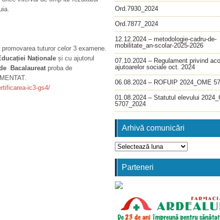
Ord.7930_2024
uia.
Ord.7877_2024
12.12.2024 – metodologie-cadru-de-
mobilitate_an-scolar-2025-2026
ră promovarea tuturor celor 3 examene.
Educației Naționale
și cu ajutorul
07.10.2024 – Regulament privind ac
ajutoarelor sociale oct. 2024
de Bacalaureat
proba de
IMENTAT.
06.08.2024 – ROFUIP 2024_OME 5
rtificarea-ic3-gs4/
01.08.2024 – Statutul elevului 202
5707_2024
Arhivă comunicări
Arhivă
comunicări
Parteneri