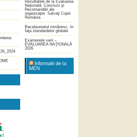
Rezultatele de la Evaluarea
Naţională: Concluzii şi
Recomandări ale
organizaţiei Salvaţi Copiii
România
Bacalaureatul românesc, în
faţa standardelor globale
ordarea
Examenele verii –
EVALUAREA NAŢIONALĂ
2026
726_2024
4_OME
Informatii de la
MEN