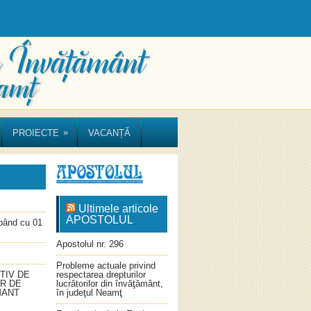
»
PROIECTE
VACANȚĂ
Ultimele articole
APOSTOLUL
ând cu 01
Apostolul nr. 296
Probleme actuale privind
TIV DE
respectarea drepturilor
OR DE
lucrătorilor din învăţământ,
MANT
în judeţul Neamţ