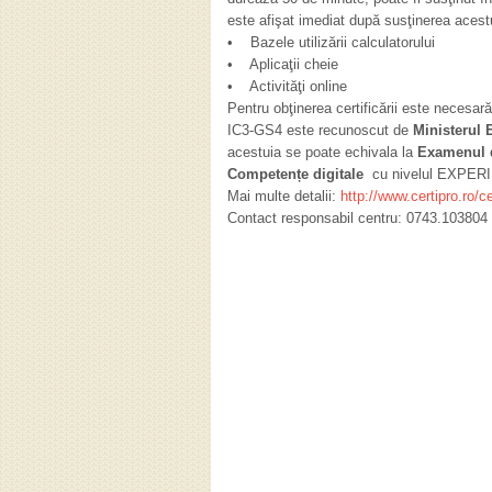
este afişat imediat după susţinerea acest
• Bazele utilizării calculatorului
• Aplicaţii cheie
• Activităţi online
Pentru obţinerea certificării este necesa
IC3-GS4 este recunoscut de
Ministerul 
acestuia se poate echivala la
Examenul 
Competențe digitale
cu nivelul EXPER
Mai multe detalii:
http://www.certipro.ro/ce
Contact responsabil centru: 0743.103804