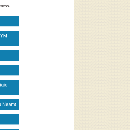
tness-
GYM
igie
gu Neamt