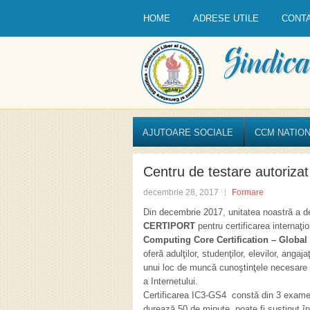
HOME
ADRESE UTILE
CONT
AJUTOARE SOCIALE
CCM NATION
Centru de testare autori
decembrie 28, 2017
Formare
Din decembrie 2017, unitatea noastră a d
CERTIPORT
pentru certificarea internaţi
Computing Core Certification – Global
oferă adulţilor, studenţilor, elevilor, angaj
unui loc de muncă cunoştinţele necesare ut
a Internetului.
Certificarea IC3-GS4 constă din 3 exam
durează 50 de minute, poate fi susţinut în 