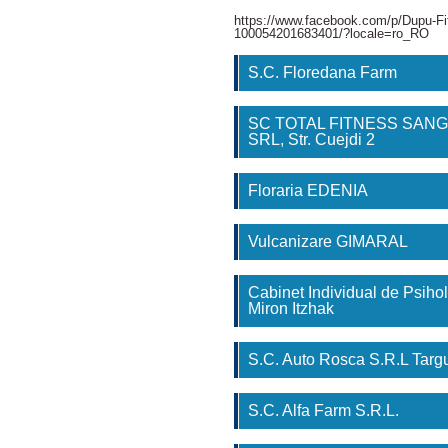
https://www.facebook.com/p/Dupu-Fi
100054201683401/?locale=ro_RO
S.C. Floredana Farm
SC TOTAL FITNESS SAN
SRL, Str. Cuejdi 2
Floraria EDENIA
Vulcanizare GIMARAL
Cabinet Individual de Psihol
Miron Itzhak
S.C. Auto Rosca S.R.L Tar
S.C. Alfa Farm S.R.L.