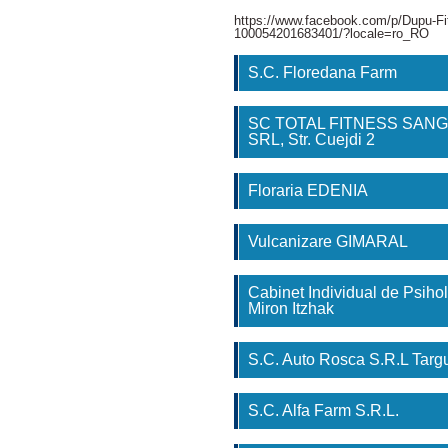
https://www.facebook.com/p/Dupu-Fi
100054201683401/?locale=ro_RO
S.C. Floredana Farm
SC TOTAL FITNESS SAN
SRL, Str. Cuejdi 2
Floraria EDENIA
Vulcanizare GIMARAL
Cabinet Individual de Psihol
Miron Itzhak
S.C. Auto Rosca S.R.L Tar
S.C. Alfa Farm S.R.L.