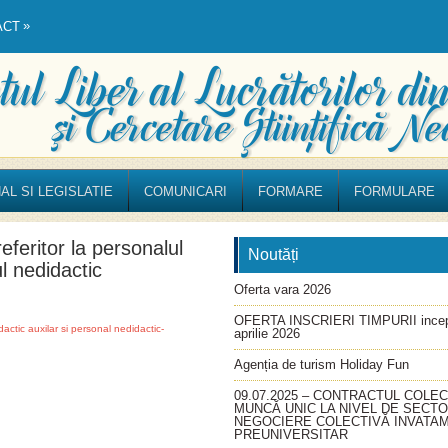
»
ACT
AL SI LEGISLATIE
COMUNICARI
FORMARE
FORMULARE
feritor la personalul
Noutăți
ul nedidactic
Oferta vara 2026
OFERTA INSCRIERI TIMPURII incep
ctic auxilar si personal nedidactic-
aprilie 2026
Agenția de turism Holiday Fun
09.07.2025 – CONTRACTUL COLEC
MUNCĂ UNIC LA NIVEL DE SECT
NEGOCIERE COLECTIVĂ INVATA
PREUNIVERSITAR