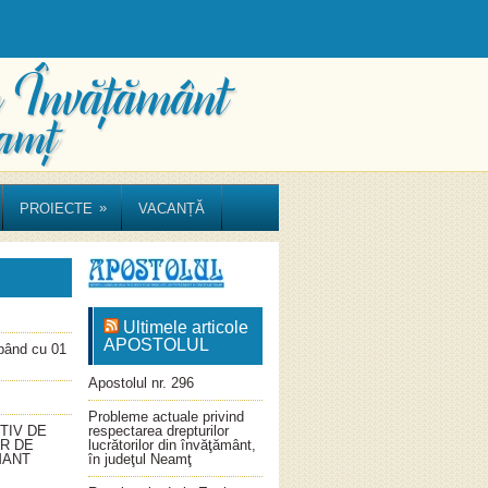
»
PROIECTE
VACANȚĂ
Ultimele articole
APOSTOLUL
ând cu 01
Apostolul nr. 296
Probleme actuale privind
TIV DE
respectarea drepturilor
OR DE
lucrătorilor din învăţământ,
MANT
în judeţul Neamţ