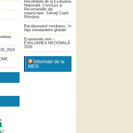
Rezultatele de la Evaluarea
Naţională: Concluzii şi
Recomandări ale
organizaţiei Salvaţi Copiii
România
Bacalaureatul românesc, în
faţa standardelor globale
ordarea
Examenele verii –
EVALUAREA NAŢIONALĂ
2026
726_2024
4_OME
Informatii de la
MEN