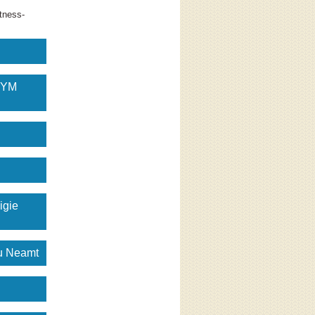
tness-
GYM
igie
gu Neamt