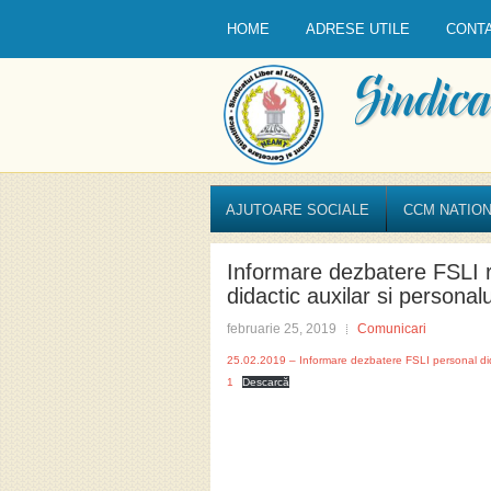
HOME
ADRESE UTILE
CONT
AJUTOARE SOCIALE
CCM NATION
Informare dezbatere FSLI re
didactic auxilar si personal
februarie 25, 2019
Comunicari
25.02.2019 – Informare dezbatere FSLI personal dida
1
Descarcă