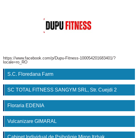
https://www.facebook.com/p/Dupu-Fitness-100054201683401/?
locale=ro_RO
S.C. Floredana Farm
SC TOTAL FITNESS SANGYM SRL, Str. Cuejdi 2
Floraria EDENIA
Vulcanizare GIMARAL
Cabinet Individual de Psiholigie Miron Itzhak