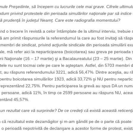
ule Preşedinte, să începem cu lucrurile cele mai grave. Cifrele ultimul
ndum privind protestele din perioada simulărilor naţionale par să indice
ă prudenţă în judeţul Neamţ. Care este radiografia momentului?
d o trecere în revistă a celor întâmplate de la ultimul interviu, trebuie 
ă am primit răspunsurile la referendumul la care au fost invitaţi să răs
i membri de sindicat, privind acţiunile sindicale din perioada simulării 
ale, mă refer aici la neparticiparea (boicotarea) sau greva pe perioada s
rii Naţionale (16 – 17 martie) şi a Bacalaureatului (23 – 25 martie). Din
atele nu sunt tocmai cele pe care le aşteptam. Astfel, din 5703 membri 
at, au răspuns referendumului 3221, adică 56,47%. Dintre aceştia, au 
pentru boicotarea simulărilor 1923, adică 33,72% şi NU pentru nepartic
reprezentând 22,75%. Pentru participarea la grevă au spus DA un num
 persoane, adică 11%, în timp ce 2599 persoane au răspuns NU, acea
entând 45,57%.
 un rezultat care vă surprinde? De ce credeţi că există această reticenţ
 că rezultatul este dezamăgitor şi m-am gândit pe de o parte că poate 
 o perioadă nepotrivită de declanşare a acestor forme de protest, exis