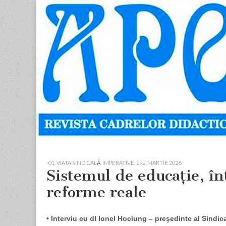
Apostolul
Revista
cadrelor
didactice
din
judetul
Neamt
Skip
Main
to
menu
-01. VIATA SINDICALĂ, IMPERATIVE
,
292, MARTIE 2026
content
Sistemul de educaţie, în
reforme reale
• Interviu cu dl Ionel Hociung – preşedinte al Sindi