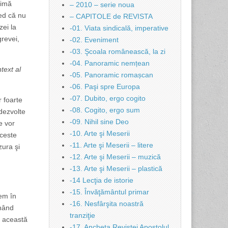
timă
– 2010 – serie noua
red că nu
– CAPITOLE de REVISTA
zei la
-01. Viata sindicală, imperative
grevei,
-02. Eveniment
-03. Şcoala românească, la zi
-04. Panoramic nemțean
text al
-05. Panoramic romașcan
-06. Paşi spre Europa
-07. Dubito, ergo cogito
r foarte
-08. Cogito, ergo sum
 dezvolte
-09. Nihil sine Deo
e vor
-10. Arte şi Meserii
aceste
-11. Arte şi Meserii – litere
zura şi
-12. Arte şi Meserii – muzică
-13. Arte şi Meserii – plastică
-14 Lecţia de istorie
-15. Învăţământul primar
nem în
-16. Nesfârşita noastră
inând
tranziţie
ă această
-17. Ancheta Revistei Apostolul