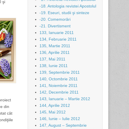
 şi
-18. Antologia revistei Apostolul
-19. Eseuri, studii şi sinteze
-20. Comemorări
-21. Divertisment
133, Ianuarie 2011
134, Februarie 2011
135, Martie 2011
136, Aprilie 2011
137, Mai 2011
138, Iunie 2011
139, Septembrie 2011
140, Octombrie 2011
141, Noiembrie 2011
142, Decembrie 2011
143, Ianuarie – Martie 2012
proiect
144, Aprilie 2012
re din
145, Mai 2012
tat cât
146, Iunie – Iulie 2012
ndiţiile
147, August – Septembrie