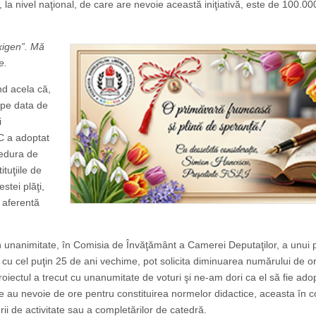
 la nivel naţional, de care are nevoie această iniţiativă, este de 100.000
oxigen”. Mă
e.
nd acela că,
e pe data de
i
EC a adoptat
cedura de
ituţiile de
stei plăţi,
e aferentă
în unanimitate, în Comisia de Învăţământ a Camerei Deputaţilor, a unui 
şi cu cel puţin 25 de ani vechime, pot solicita diminuarea numărului de o
iectul a trecut cu unanumitate de voturi şi ne-am dori ca el să fie adop
re au nevoie de ore pentru constituirea normelor didactice, aceasta în co
erii de activitate sau a completărilor de catedră.