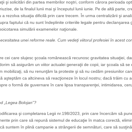
ţii şi solicitări din partea membrilor noştri, conform cărora perioada op
zise, de la finalul lunii mai şi începutul lunii iunie. Pe de altă parte, c
a rezolva situaţia dificilă prin care trecem. În urma centralizării şi anali
supra faptului că nu sunt îndeplinite criteriile legale pentru declanşarea 
 boicotarea simulării examenelor naţionale.
ecesitatea unei reforme reale. Cum vedeţi viitorul profesiei în acest con
re cei care slujesc şcoala românească recunosc gravitatea situaţiei, da
dorim să asigurăm un viitor actualei generaţii de copii, iar şcoala să se
m mobilizaţi, să nu renunţăm la proteste şi să nu cedăm presiunilor car
ă aşteptăm ca altcineva să reacţioneze în locul nostru; dacă trăim cu 
pre o formă de guvernare în care lipsa transparenţei, intimidarea, cen
vind „Legea Bolojan”?
 modificarea şi completarea Legii nr.198/2023, prin care încercăm să pu
nte prin care să repună sistemul de educaţie în matca corectă, elim
ne că suntem în plină campanie a strângerii de semnături, care să susţin