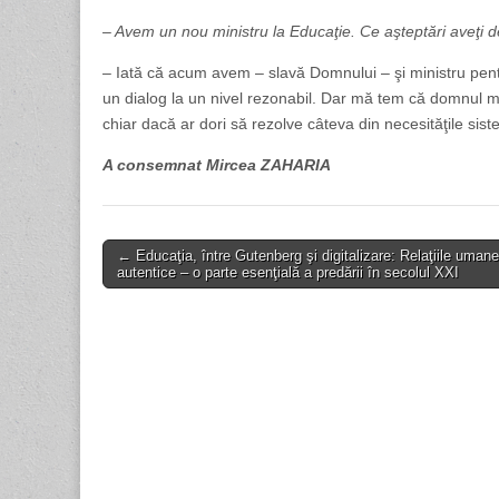
– Avem un nou ministru la Educaţie. Ce aşteptări aveţi 
– Iată că acum avem – slavă Domnului – şi ministru pen
un dialog la un nivel rezonabil. Dar mă tem că domnul mini
chiar dacă ar dori să rezolve câteva din necesităţile sis
A consemnat Mircea ZAHARIA
Post
← Educaţia, între Gutenberg şi digitalizare: Relaţiile umane
autentice – o parte esenţială a predării în secolul XXI
navigation