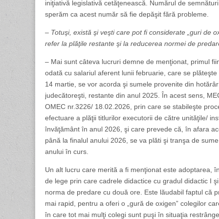
iniţiativă legislativă cetăţenească. Numărul de semnături,
sperăm ca acest număr să fie depăşit fără probleme.
– Totuşi, există şi veşti care pot fi considerate „guri de 
refer la plăţile restante şi la reducerea normei de predar
– Mai sunt câteva lucruri demne de menţionat, primul fii
odată cu salariul aferent lunii februarie, care se plăteşt
14 martie, se vor acorda şi sumele provenite din hotărâr
judecătoreşti, restante din anul 2025. În acest sens, M
OMEC nr.3226/ 18.02.2026, prin care se stabileşte pro
efectuare a plăţii titlurilor executorii de către unităţile/ inst
învăţământ în anul 2026, şi care prevede că, în afara ace
până la finalul anului 2026, se va plăti şi tranşa de sum
anului în curs.
Un alt lucru care merită a fi menţionat este adoptarea, 
de lege prin care cadrele didactice cu gradul didactic I 
norma de predare cu două ore. Este lăudabil faptul că pro
mai rapid, pentru a oferi o „gură de oxigen” colegilor ca
în care tot mai mulţi colegi sunt puşi în situaţia restrâng