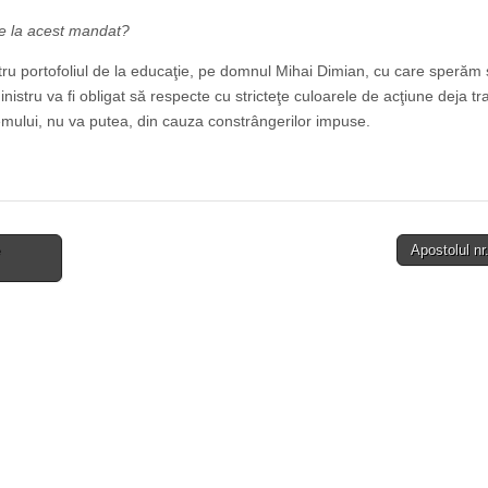
de la acest mandat?
tru portofoliul de la educaţie, pe domnul Mihai Dimian, cu care speră
stru va fi obligat să respecte cu stricteţe culoarele de acţiune deja tra
temului, nu va putea, din cauza constrângerilor impuse.
Apostolul n