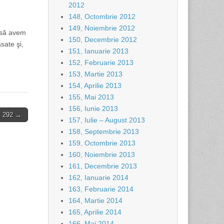
2012
148, Octombrie 2012
149, Noiembrie 2012
m să avem
150, Decembrie 2012
sate şi,
151, Ianuarie 2013
152, Februarie 2013
153, Martie 2013
154, Aprilie 2013
155, Mai 2013
156, Iunie 2013
r. 292 →
157, Iulie – August 2013
158, Septembrie 2013
159, Octombrie 2013
160, Noiembrie 2013
161, Decembrie 2013
162, Ianuarie 2014
163, Februarie 2014
164, Martie 2014
165, Aprilie 2014
166, Mai 2014