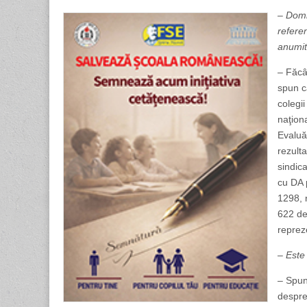
– Domn
refere
anumit
– Făcân
spun c
colegi
naţion
Evaluă
rezult
sindic
cu DA 
1298, 
622 de
reprez
– Este
– Spun
despre