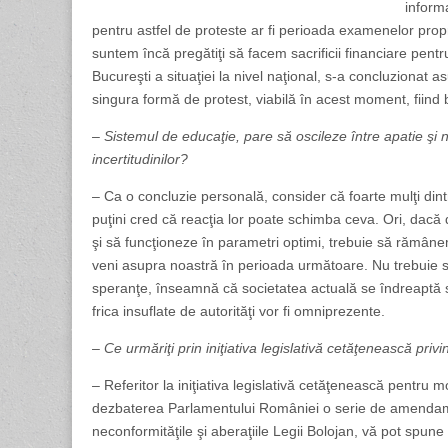
informa
pentru astfel de proteste ar fi perioada examenelor propriu
suntem încă pregătiţi să facem sacrificii financiare pentru 
Bucureşti a situaţiei la nivel naţional, s-a concluzionat a
singura formă de protest, viabilă în acest moment, fiind
– Sistemul de educaţie, pare să oscileze între apatie şi n
incertitudinilor?
– Ca o concluzie personală, consider că foarte mulţi dint
puţini cred că reacţia lor poate schimba ceva. Ori, dacă 
şi să funcţioneze în parametri optimi, trebuie să rămâne
veni asupra noastră în perioada următoare. Nu trebuie s
speranţe, înseamnă că societatea actuală se îndreaptă s
frica insuflate de autorităţi vor fi omniprezente.
– Ce urmăriţi prin iniţiativa legislativă cetăţenească pri
– Referitor la iniţiativa legislativă cetăţenească pentru
dezbaterea Parlamentului României o serie de amendame
neconformităţile şi aberaţiile Legii Bolojan, vă pot spu