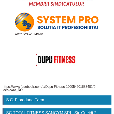
www. systempro.ro
https://www.facebook.com/p/Dupu-Fitness-100054201683401/?
locale=ro_RO
S.C. Floredana Farm
SC TOTAL FITNESS SANGYM SRL, Str. Cuejdi 2