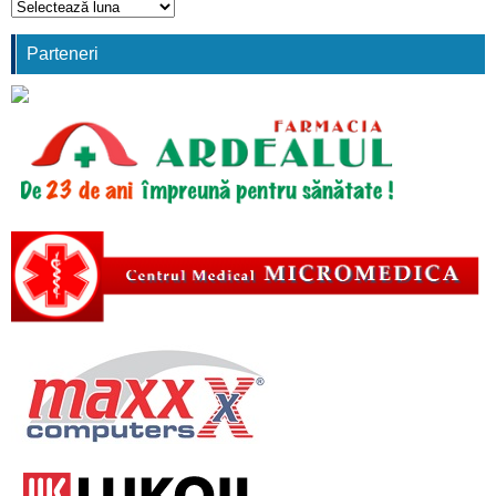
Arhivă
comunicări
Parteneri