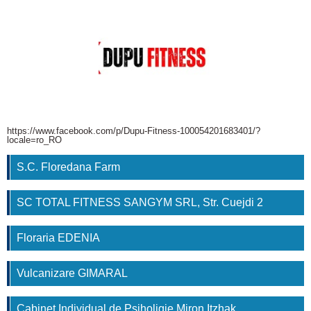
https://www.facebook.com/p/Dupu-Fitness-100054201683401/?
locale=ro_RO
S.C. Floredana Farm
SC TOTAL FITNESS SANGYM SRL, Str. Cuejdi 2
Floraria EDENIA
Vulcanizare GIMARAL
Cabinet Individual de Psiholigie Miron Itzhak