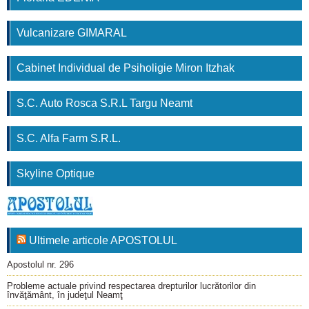
Vulcanizare GIMARAL
Cabinet Individual de Psiholigie Miron Itzhak
S.C. Auto Rosca S.R.L Targu Neamt
S.C. Alfa Farm S.R.L.
Skyline Optique
Ultimele articole APOSTOLUL
Apostolul nr. 296
Probleme actuale privind respectarea drepturilor lucrătorilor din
învăţământ, în judeţul Neamţ