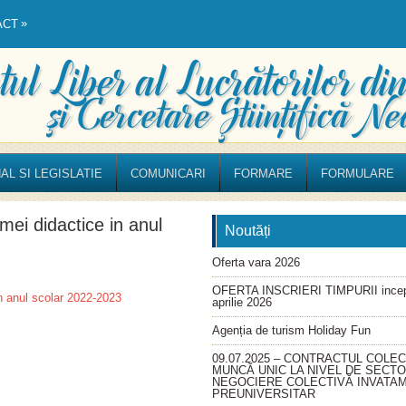
»
ACT
AL SI LEGISLATIE
COMUNICARI
FORMARE
FORMULARE
mei didactice in anul
Noutăți
Oferta vara 2026
OFERTA INSCRIERI TIMPURII incep
in anul scolar 2022-2023
aprilie 2026
Agenția de turism Holiday Fun
09.07.2025 – CONTRACTUL COLEC
MUNCĂ UNIC LA NIVEL DE SECT
NEGOCIERE COLECTIVĂ INVATA
PREUNIVERSITAR