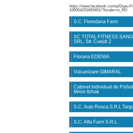
https://www.facebook.com/p/Dupu-Fi
100054201683401/?locale=ro_RO
S.C. Floredana Farm
SC TOTAL FITNESS SAN
SRL, Str. Cuejdi 2
Floraria EDENIA
Vulcanizare GIMARAL
Cabinet Individual de Psihol
Miron Itzhak
S.C. Auto Rosca S.R.L Tar
S.C. Alfa Farm S.R.L.