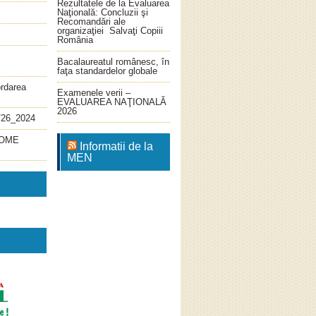
Rezultatele de la Evaluarea
Naţională: Concluzii şi
Recomandări ale
organizaţiei Salvaţi Copiii
România
Bacalaureatul românesc, în
faţa standardelor globale
ordarea
Examenele verii –
EVALUAREA NAŢIONALĂ
2026
726_2024
4_OME
Informatii de la
MEN