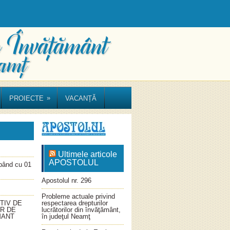
»
PROIECTE
VACANȚĂ
Ultimele articole
APOSTOLUL
ând cu 01
Apostolul nr. 296
Probleme actuale privind
TIV DE
respectarea drepturilor
OR DE
lucrătorilor din învăţământ,
MANT
în judeţul Neamţ