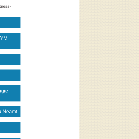
tness-
GYM
igie
gu Neamt