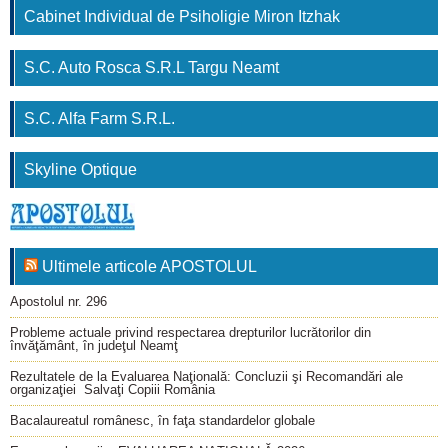
Cabinet Individual de Psiholigie Miron Itzhak
S.C. Auto Rosca S.R.L Targu Neamt
S.C. Alfa Farm S.R.L.
Skyline Optique
Ultimele articole APOSTOLUL
Apostolul nr. 296
Probleme actuale privind respectarea drepturilor lucrătorilor din
învăţământ, în judeţul Neamţ
Rezultatele de la Evaluarea Naţională: Concluzii şi Recomandări ale
organizaţiei Salvaţi Copiii România
Bacalaureatul românesc, în faţa standardelor globale