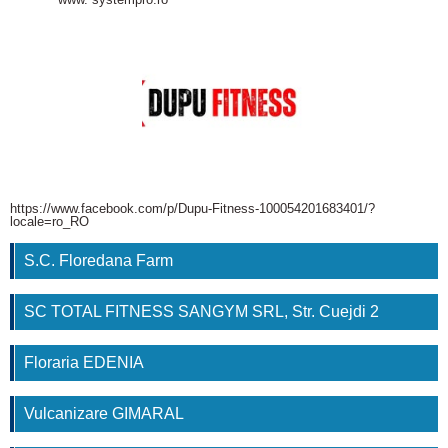
https://www.facebook.com/p/Dupu-Fitness-100054201683401/?
locale=ro_RO
S.C. Floredana Farm
SC TOTAL FITNESS SANGYM SRL, Str. Cuejdi 2
Floraria EDENIA
Vulcanizare GIMARAL