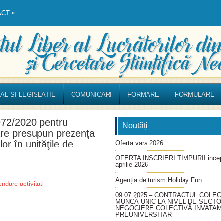
»
ACT
AL SI LEGISLATIE
COMUNICARI
FORMARE
FORMULARE
972/2020 pentru
Noutăți
care presupun prezenţa
ilor în unităţile de
Oferta vara 2026
OFERTA INSCRIERI TIMPURII incep
aprilie 2026
Agenția de turism Holiday Fun
dare activitati
09.07.2025 – CONTRACTUL COLEC
MUNCĂ UNIC LA NIVEL DE SECT
NEGOCIERE COLECTIVĂ INVATA
PREUNIVERSITAR