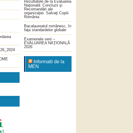
Rezultatele de la Evaluarea
Naţională: Concluzii şi
Recomandări ale
organizaţiei Salvaţi Copiii
România
Bacalaureatul românesc, în
faţa standardelor globale
ordarea
Examenele verii –
EVALUAREA NAŢIONALĂ
2026
726_2024
4_OME
Informatii de la
MEN