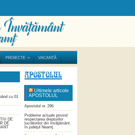
»
PROIECTE
VACANȚĂ
Ultimele articole
APOSTOLUL
ând cu 01
Apostolul nr. 296
Probleme actuale privind
TIV DE
respectarea drepturilor
OR DE
lucrătorilor din învăţământ,
MANT
în judeţul Neamţ