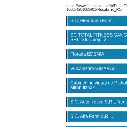
https://www.facebook.com/p/Dupu-Fi
100054201683401/?locale=ro_RO
S.C. Floredana Farm
SC TOTAL FITNESS SAN
SRL, Str. Cuejdi 2
Floraria EDENIA
Vulcanizare GIMARAL
Cabinet Individual de Psihol
Miron Itzhak
S.C. Auto Rosca S.R.L Tar
S.C. Alfa Farm S.R.L.