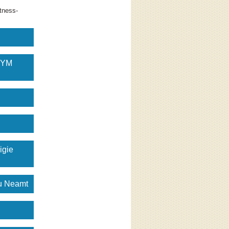
tness-
GYM
igie
gu Neamt