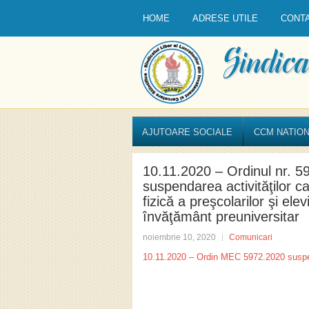
HOME
ADRESE UTILE
CONT
AJUTOARE SOCIALE
CCM NATION
10.11.2020 – Ordinul nr. 5
suspendarea activităţilor 
fizică a preşcolarilor şi elev
învăţământ preuniversitar
noiembrie 10, 2020
Comunicari
10.11.2020 – Ordin MEC 5972.2020 suspen