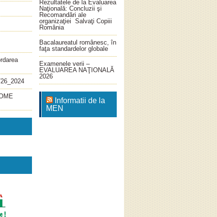
Rezultatele de la Evaluarea
Naţională: Concluzii şi
Recomandări ale
organizaţiei Salvaţi Copiii
România
Bacalaureatul românesc, în
faţa standardelor globale
ordarea
Examenele verii –
EVALUAREA NAŢIONALĂ
2026
726_2024
4_OME
Informatii de la
MEN