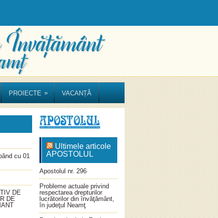
»
PROIECTE
VACANȚĂ
Ultimele articole
APOSTOLUL
ând cu 01
Apostolul nr. 296
Probleme actuale privind
TIV DE
respectarea drepturilor
OR DE
lucrătorilor din învăţământ,
MANT
în judeţul Neamţ