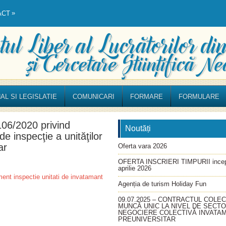
»
ACT
AL SI LEGISLATIE
COMUNICARI
FORMARE
FORMULARE
106/2020 privind
Noutăți
 inspecţie a unităţilor
ar
Oferta vara 2026
OFERTA INSCRIERI TIMPURII incep
aprilie 2026
ent inspectie unitati de invatamant
Agenția de turism Holiday Fun
09.07.2025 – CONTRACTUL COLEC
MUNCĂ UNIC LA NIVEL DE SECT
NEGOCIERE COLECTIVĂ INVATA
PREUNIVERSITAR