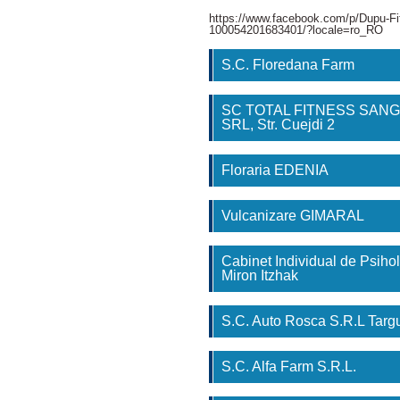
https://www.facebook.com/p/Dupu-Fi
100054201683401/?locale=ro_RO
S.C. Floredana Farm
SC TOTAL FITNESS SAN
SRL, Str. Cuejdi 2
Floraria EDENIA
Vulcanizare GIMARAL
Cabinet Individual de Psihol
Miron Itzhak
S.C. Auto Rosca S.R.L Tar
S.C. Alfa Farm S.R.L.