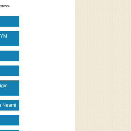
tness-
GYM
igie
gu Neamt