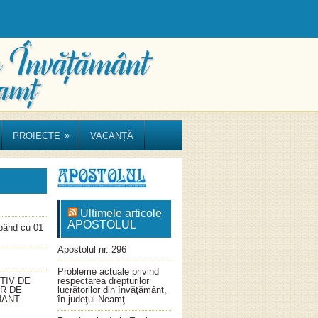
»
PROIECTE
VACANȚĂ
Ultimele articole
APOSTOLUL
ând cu 01
Apostolul nr. 296
Probleme actuale privind
TIV DE
respectarea drepturilor
OR DE
lucrătorilor din învăţământ,
MANT
în judeţul Neamţ