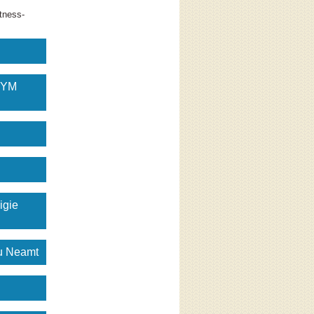
tness-
GYM
igie
gu Neamt