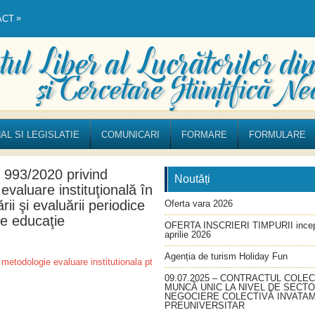
»
ACT
AL SI LEGISLATIE
COMUNICARI
FORMARE
FORMULARE
 993/2020 privind
Noutăți
valuare instituţională în
rii şi evaluării periodice
Oferta vara 2026
de educaţie
OFERTA INSCRIERI TIMPURII incep
aprilie 2026
Agenția de turism Holiday Fun
etodologie evaluare institutionala pt
09.07.2025 – CONTRACTUL COLEC
MUNCĂ UNIC LA NIVEL DE SECT
NEGOCIERE COLECTIVĂ INVATA
PREUNIVERSITAR