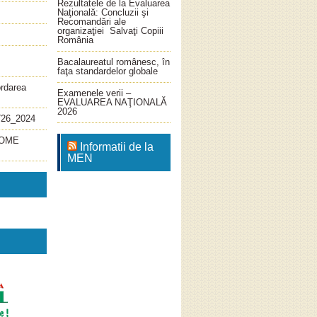
Rezultatele de la Evaluarea
Naţională: Concluzii şi
Recomandări ale
organizaţiei Salvaţi Copiii
România
Bacalaureatul românesc, în
faţa standardelor globale
ordarea
Examenele verii –
EVALUAREA NAŢIONALĂ
2026
726_2024
4_OME
Informatii de la
MEN