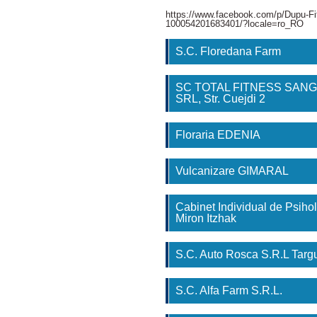
https://www.facebook.com/p/Dupu-Fi
100054201683401/?locale=ro_RO
S.C. Floredana Farm
SC TOTAL FITNESS SAN
SRL, Str. Cuejdi 2
Floraria EDENIA
Vulcanizare GIMARAL
Cabinet Individual de Psihol
Miron Itzhak
S.C. Auto Rosca S.R.L Tar
S.C. Alfa Farm S.R.L.