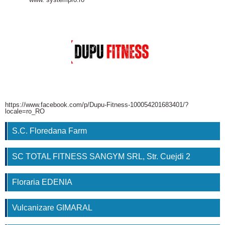
https://www.facebook.com/p/Dupu-Fitness-100054201683401/?
locale=ro_RO
S.C. Floredana Farm
SC TOTAL FITNESS SANGYM SRL, Str. Cuejdi 2
Floraria EDENIA
Vulcanizare GIMARAL