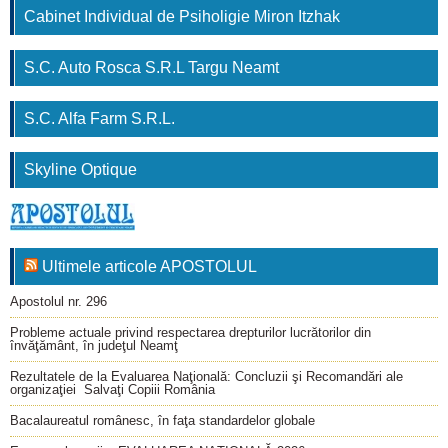
Cabinet Individual de Psiholigie Miron Itzhak
S.C. Auto Rosca S.R.L Targu Neamt
S.C. Alfa Farm S.R.L.
Skyline Optique
Ultimele articole APOSTOLUL
Apostolul nr. 296
Probleme actuale privind respectarea drepturilor lucrătorilor din
învăţământ, în judeţul Neamţ
Rezultatele de la Evaluarea Naţională: Concluzii şi Recomandări ale
organizaţiei Salvaţi Copiii România
Bacalaureatul românesc, în faţa standardelor globale