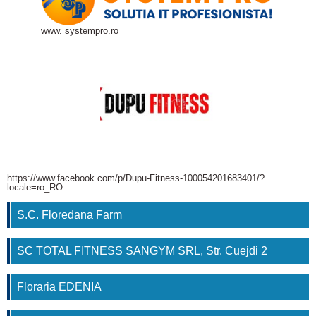
www. systempro.ro
https://www.facebook.com/p/Dupu-Fitness-100054201683401/?
locale=ro_RO
S.C. Floredana Farm
SC TOTAL FITNESS SANGYM SRL, Str. Cuejdi 2
Floraria EDENIA