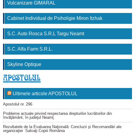
Vulcanizare GIMARAL
Cabinet Individual de Psiholigie Miron Itzhak
S.C. Auto Rosca S.R.L Targu Neamt
S.C. Alfa Farm S.R.L.
Skyline Optique
Ultimele articole APOSTOLUL
Apostolul nr. 296
Probleme actuale privind respectarea drepturilor lucrătorilor din
învăţământ, în judeţul Neamţ
Rezultatele de la Evaluarea Naţională: Concluzii şi Recomandări ale
organizaţiei Salvaţi Copiii România