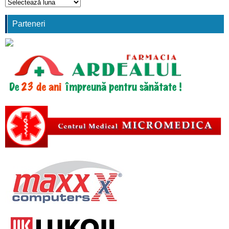
Arhivă
comunicări
Parteneri