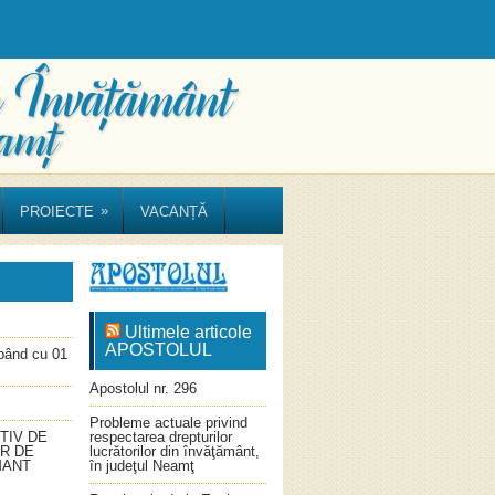
»
PROIECTE
VACANȚĂ
Ultimele articole
APOSTOLUL
ând cu 01
Apostolul nr. 296
Probleme actuale privind
TIV DE
respectarea drepturilor
OR DE
lucrătorilor din învăţământ,
MANT
în judeţul Neamţ