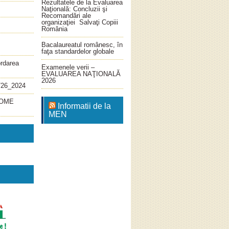
Rezultatele de la Evaluarea
Naţională: Concluzii şi
Recomandări ale
organizaţiei Salvaţi Copiii
România
Bacalaureatul românesc, în
faţa standardelor globale
ordarea
Examenele verii –
EVALUAREA NAŢIONALĂ
2026
726_2024
4_OME
Informatii de la
MEN