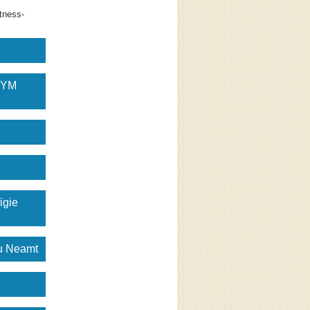
tness-
GYM
igie
gu Neamt