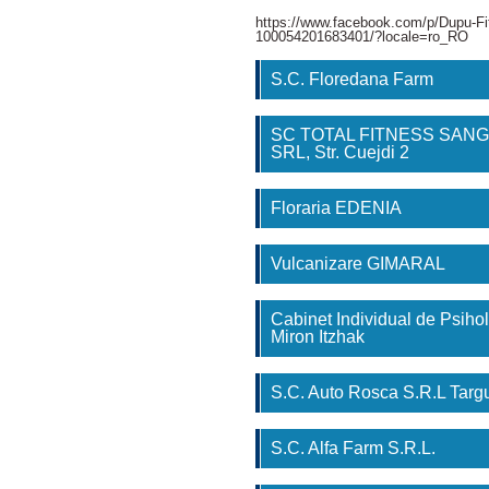
https://www.facebook.com/p/Dupu-Fi
100054201683401/?locale=ro_RO
S.C. Floredana Farm
SC TOTAL FITNESS SAN
SRL, Str. Cuejdi 2
Floraria EDENIA
Vulcanizare GIMARAL
Cabinet Individual de Psihol
Miron Itzhak
S.C. Auto Rosca S.R.L Tar
S.C. Alfa Farm S.R.L.