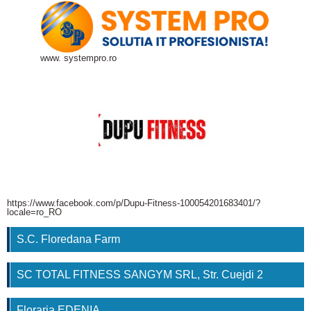
www. systempro.ro
https://www.facebook.com/p/Dupu-Fitness-100054201683401/?
locale=ro_RO
S.C. Floredana Farm
SC TOTAL FITNESS SANGYM SRL, Str. Cuejdi 2
Floraria EDENIA