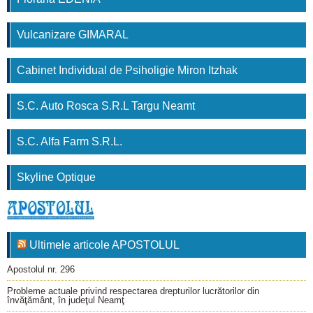
Vulcanizare GIMARAL
Cabinet Individual de Psiholigie Miron Itzhak
S.C. Auto Rosca S.R.L Targu Neamt
S.C. Alfa Farm S.R.L.
Skyline Optique
Ultimele articole APOSTOLUL
Apostolul nr. 296
Probleme actuale privind respectarea drepturilor lucrătorilor din
învăţământ, în judeţul Neamţ