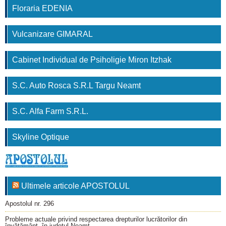
Floraria EDENIA
Vulcanizare GIMARAL
Cabinet Individual de Psiholigie Miron Itzhak
S.C. Auto Rosca S.R.L Targu Neamt
S.C. Alfa Farm S.R.L.
Skyline Optique
Ultimele articole APOSTOLUL
Apostolul nr. 296
Probleme actuale privind respectarea drepturilor lucrătorilor din
învăţământ, în judeţul Neamţ