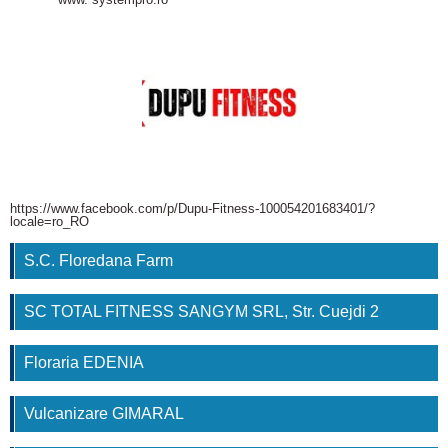
https://www.facebook.com/p/Dupu-Fitness-100054201683401/?
locale=ro_RO
S.C. Floredana Farm
SC TOTAL FITNESS SANGYM SRL, Str. Cuejdi 2
Floraria EDENIA
Vulcanizare GIMARAL