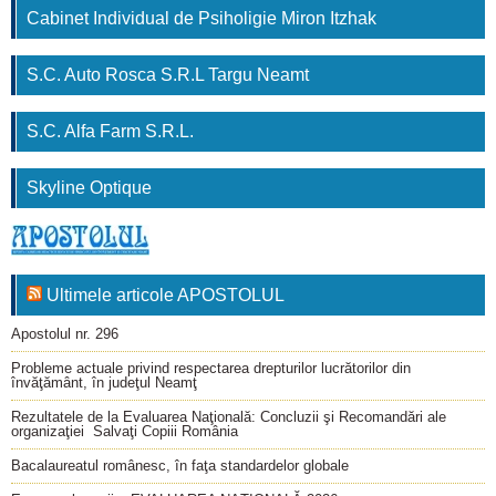
Cabinet Individual de Psiholigie Miron Itzhak
S.C. Auto Rosca S.R.L Targu Neamt
S.C. Alfa Farm S.R.L.
Skyline Optique
Ultimele articole APOSTOLUL
Apostolul nr. 296
Probleme actuale privind respectarea drepturilor lucrătorilor din
învăţământ, în judeţul Neamţ
Rezultatele de la Evaluarea Naţională: Concluzii şi Recomandări ale
organizaţiei Salvaţi Copiii România
Bacalaureatul românesc, în faţa standardelor globale