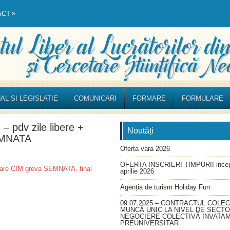
»
ACT
AL SI LEGISLATIE
COMUNICARI
FORMARE
FORMULARE
 pdv zile libere +
Noutăți
EMNATA
Oferta vara 2026
OFERTA INSCRIERI TIMPURII incep
dare CIM greva SEMNATA. final
aprilie 2026
Agenția de turism Holiday Fun
09.07.2025 – CONTRACTUL COLEC
MUNCĂ UNIC LA NIVEL DE SECT
NEGOCIERE COLECTIVĂ INVATA
PREUNIVERSITAR