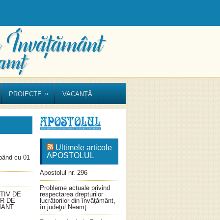
»
PROIECTE
VACANȚĂ
Ultimele articole
APOSTOLUL
ând cu 01
Apostolul nr. 296
Probleme actuale privind
TIV DE
respectarea drepturilor
OR DE
lucrătorilor din învăţământ,
MANT
în judeţul Neamţ