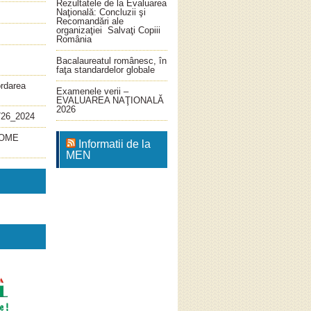
Rezultatele de la Evaluarea
Naţională: Concluzii şi
Recomandări ale
organizaţiei Salvaţi Copiii
România
Bacalaureatul românesc, în
faţa standardelor globale
ordarea
Examenele verii –
EVALUAREA NAŢIONALĂ
2026
726_2024
4_OME
Informatii de la
MEN