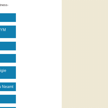
tness-
GYM
igie
gu Neamt