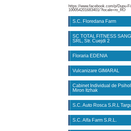
https://www.facebook.com/p/Dupu-Fi
100054201683401/?locale=ro_RO
S.C. Floredana Farm
SC TOTAL FITNESS SAN
SRL, Str. Cuejdi 2
Floraria EDENIA
Vulcanizare GIMARAL
Cabinet Individual de Psihol
Miron Itzhak
S.C. Auto Rosca S.R.L Tar
S.C. Alfa Farm S.R.L.