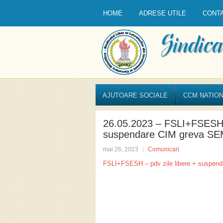
HOME
ADRESE UTILE
CONT
AJUTOARE SOCIALE
CCM NATION
26.05.2023 – FSLI+FSESH –
suspendare CIM greva S
mai 26, 2023
Comunicari
FSLI+FSESH – pdv zile libere + suspen