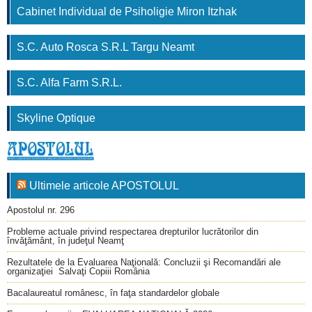
Cabinet Individual de Psiholigie Miron Itzhak
S.C. Auto Rosca S.R.L Targu Neamt
S.C. Alfa Farm S.R.L.
Skyline Optique
Ultimele articole APOSTOLUL
Apostolul nr. 296
Probleme actuale privind respectarea drepturilor lucrătorilor din
învăţământ, în judeţul Neamţ
Rezultatele de la Evaluarea Naţională: Concluzii şi Recomandări ale
organizaţiei Salvaţi Copiii România
Bacalaureatul românesc, în faţa standardelor globale