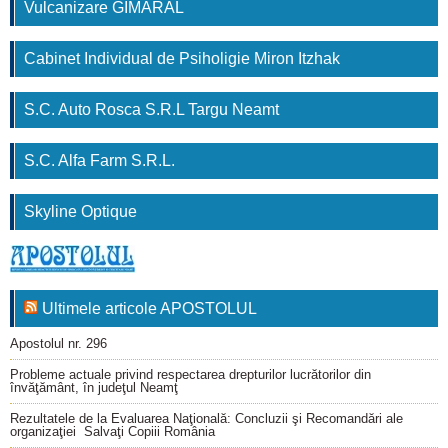
Vulcanizare GIMARAL
Cabinet Individual de Psiholigie Miron Itzhak
S.C. Auto Rosca S.R.L Targu Neamt
S.C. Alfa Farm S.R.L.
Skyline Optique
Ultimele articole APOSTOLUL
Apostolul nr. 296
Probleme actuale privind respectarea drepturilor lucrătorilor din
învăţământ, în judeţul Neamţ
Rezultatele de la Evaluarea Naţională: Concluzii şi Recomandări ale
organizaţiei Salvaţi Copiii România