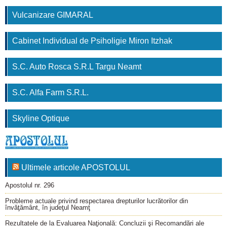
Vulcanizare GIMARAL
Cabinet Individual de Psiholigie Miron Itzhak
S.C. Auto Rosca S.R.L Targu Neamt
S.C. Alfa Farm S.R.L.
Skyline Optique
Ultimele articole APOSTOLUL
Apostolul nr. 296
Probleme actuale privind respectarea drepturilor lucrătorilor din
învăţământ, în judeţul Neamţ
Rezultatele de la Evaluarea Naţională: Concluzii şi Recomandări ale