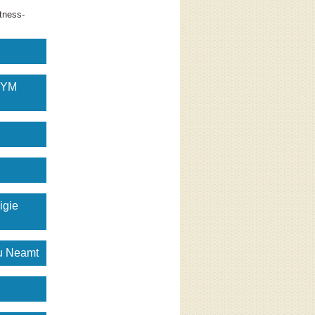
tness-
GYM
igie
gu Neamt