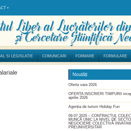
»
ACT
AL SI LEGISLATIE
COMUNICARI
FORMARE
FORMULARE
lariale
Noutăți
Oferta vara 2026
OFERTA INSCRIERI TIMPURII incep
aprilie 2026
Agenția de turism Holiday Fun
09.07.2025 – CONTRACTUL COLEC
MUNCĂ UNIC LA NIVEL DE SECT
NEGOCIERE COLECTIVĂ INVATA
PREUNIVERSITAR