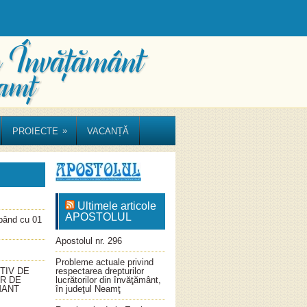
»
PROIECTE
VACANȚĂ
Ultimele articole
APOSTOLUL
ând cu 01
Apostolul nr. 296
Probleme actuale privind
TIV DE
respectarea drepturilor
OR DE
lucrătorilor din învăţământ,
MANT
în judeţul Neamţ