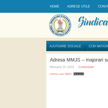
HOME
ADRESE UTILE
CONT
AJUTOARE SOCIALE
CCM NATION
Adresa MMJS – majorari sa
februarie 15, 2019
Comunicari
Adresa catre MMJS
Descarcă