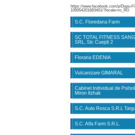
https://www.facebook.com/p/Dupu-Fi
100054201683401/?locale=ro_RO
S.C. Floredana Farm
SC TOTAL FITNESS SAN
SRL, Str. Cuejdi 2
Floraria EDENIA
Vulcanizare GIMARAL
Cabinet Individual de Psihol
Miron Itzhak
S.C. Auto Rosca S.R.L Tar
S.C. Alfa Farm S.R.L.