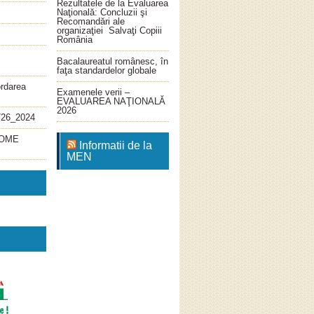
Rezultatele de la Evaluarea
Naţională: Concluzii şi
Recomandări ale
organizaţiei Salvaţi Copiii
România
Bacalaureatul românesc, în
faţa standardelor globale
ordarea
Examenele verii –
EVALUAREA NAŢIONALĂ
2026
726_2024
4_OME
Informatii de la
MEN