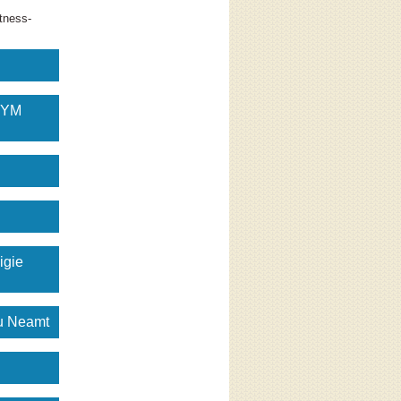
tness-
GYM
igie
gu Neamt