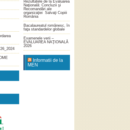
Rezultatele de la Evaluarea
Naţională: Concluzii şi
Recomandări ale
organizaţiei Salvaţi Copiii
România
Bacalaureatul românesc, în
faţa standardelor globale
ordarea
Examenele verii –
EVALUAREA NAŢIONALĂ
2026
726_2024
4_OME
Informatii de la
MEN