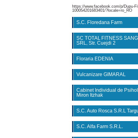
https://www.facebook.com/p/Dupu-Fi
100054201683401/?locale=ro_RO
S.C. Floredana Farm
SC TOTAL FITNESS SAN
SRL, Str. Cuejdi 2
Floraria EDENIA
Vulcanizare GIMARAL
Cabinet Individual de Psihol
Miron Itzhak
S.C. Auto Rosca S.R.L Tar
S.C. Alfa Farm S.R.L.