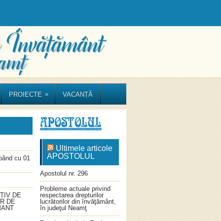
»
PROIECTE
VACANȚĂ
Ultimele articole
APOSTOLUL
ând cu 01
Apostolul nr. 296
Probleme actuale privind
TIV DE
respectarea drepturilor
OR DE
lucrătorilor din învăţământ,
MANT
în judeţul Neamţ