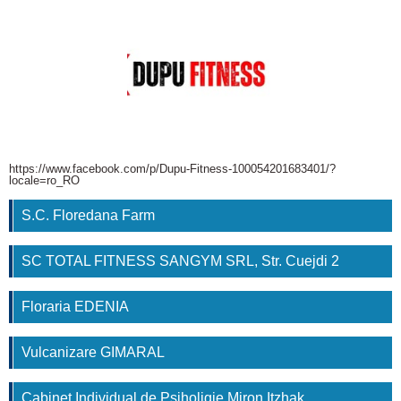
https://www.facebook.com/p/Dupu-Fitness-100054201683401/?
locale=ro_RO
S.C. Floredana Farm
SC TOTAL FITNESS SANGYM SRL, Str. Cuejdi 2
Floraria EDENIA
Vulcanizare GIMARAL
Cabinet Individual de Psiholigie Miron Itzhak